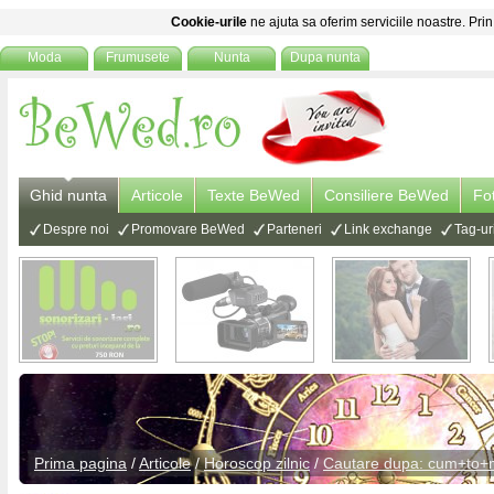
Cookie-urile
ne ajuta sa oferim serviciile noastre. Prin
Moda
Frumusete
Nunta
Dupa nunta
Ghid nunta
Articole
Texte BeWed
Consiliere BeWed
Fo
Despre noi
Promovare BeWed
Parteneri
Link exchange
Tag-ur
Prima pagina
/
Articole
/
Horoscop zilnic
/
Cautare dupa: cum+to+