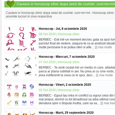
Cautare in horoscop zilnic dupa setul de cuvinte: cum+to+mt
Cautare in horoscop zilnic dupa setul de cuvinte: cum+to+mt - Horoscop zilnic a
anumite lucruri in ziua respectiva.
Horoscop - Joi, 8 octombrie 2020
08 Oct 2020 |
Horoscop zilnic
BERBEC - Esti intr-un moment decisiv, gata sa spui lumii
punctul final de vedere, asigura-te ca ai analizat situati
multe persoane ti-ar putea oferi si alte...
mai multe
Horoscop - Miercuri, 7 octombrie 2020
07 Oct 2020 |
Horoscop zilnic
BERBEC - Te simti ciudat intr-un mediu in care, altadata
parca ar plana ostilitati in aer. Nu prea ai cu cine vorbi, i
prea indiferenti la ceea ce le spui, deci...
mai multe
Horoscop - Vineri, 2 octombrie 2020
02 Oct 2020 |
Horoscop zilnic
BERBEC - Egoul tau intra in conflict cu egoul celui din f
mai prejos, dorind cu tot dinadinsul sa aiba ultimul cuva
denatura spre o disputa inutila, care sa va...
mai mul
Horoscop - Marti, 29 septembrie 2020