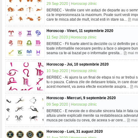
29 Sep 2020 |
Horoscop zilnic
BERBEC - Vestile care vin astazi de departe au o semnif
ca te impresioneaza la maximum. Poate sunt vesti impo
care te misca atat de mult, incat esti in stare sa...
mai
Horoscop - Vineri, 11 septembrie 2020
11 Sep 2020 |
Horoscop zilnic
BERBEC - Fii foarte atent la deciziile cu iz definitiv pe c
toate informatiile necesare pentru a face o alegere bun
seama ca te-ai bazat pe o informatie gresita...
mai m
Horoscop - Joi, 10 septembrie 2020
10 Sep 2020 |
Horoscop zilnic
BERBEC - Ai ajuns la un final de etapa si nu ar trebui sa
tu o pauza. Cateva zile de detasare totala, in care doar 
acest moment, va avea efecte excelente asupra...
ma
Horoscop - Miercuri, 9 septembrie 2020
09 Sep 2020 |
Horoscop zilnic
BERBEC - E nevoie de o discutie sincera fata in fata c
altuia unele explicatii menite sa restabileasca adevarul 
musca pe caciula cu ceva, de aceea s-ar cere...
mai
Horoscop - Luni, 31 august 2020