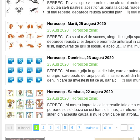
BERBEC - Privesti spre viitoarele etape ale unui proi
ai putea sa-ti pastrezi acest tonus pana la capat, roadel
si mai repede, deoarece reusita acestui plan...
mai 
Horoscop - Marti, 25 august 2020
25 Aug 2020 |
Horoscop zilnic
BERBEC - Ca sa ai o zi de succes, alege-ti cu grija spatiu
deoarece reusita zilei depinde enorm de anturajul in ca
tristi, impovarati de griji si lipsuri, e absolut...
mai mu
Horoscop - Duminica, 23 august 2020
23 Aug 2020 |
Horoscop zilnic
BERBEC - Ai mare grija la gesturile tale, care ar putea
energie, care poate deranja pe altii, mai sensibili din fi
gen, in care sa investesti tot ce ai, dar altii...
mai mul
Horoscop - Sambata, 22 august 2020
22 Aug 2020 |
Horoscop zilnic
BERBEC - Ai mereu impresia ca incercarile tale de a c
peroane se soldeaza cu usi trantite in nas, cu refuzuri
suferi din aceasta cauza si nu le privi ca pe un afront...
«
«
»
»
»
-
1
2
3
4
5
6
7
1
inapoi
inainte
61