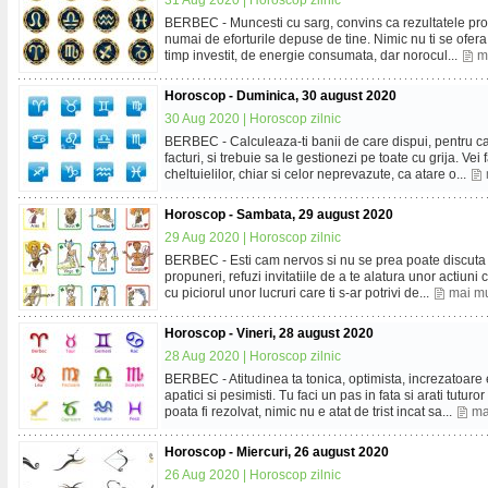
31 Aug 2020 |
Horoscop zilnic
BERBEC - Muncesti cu sarg, convins ca rezultatele proie
numai de eforturile depuse de tine. Nimic nu ti se ofera
timp investit, de energie consumata, dar norocul...
m
Horoscop - Duminica, 30 august 2020
30 Aug 2020 |
Horoscop zilnic
BERBEC - Calculeaza-ti banii de care dispui, pentru ca
facturi, si trebuie sa le gestionezi pe toate cu grija. Vei
cheltuielilor, chiar si celor neprevazute, ca atare o...
Horoscop - Sambata, 29 august 2020
29 Aug 2020 |
Horoscop zilnic
BERBEC - Esti cam nervos si nu se prea poate discuta 
propuneri, refuzi invitatiile de a te alatura unor actiuni
cu piciorul unor lucruri care ti s-ar potrivi de...
mai mu
Horoscop - Vineri, 28 august 2020
28 Aug 2020 |
Horoscop zilnic
BERBEC - Atitudinea ta tonica, optimista, increzatoar
apatici si pesimisti. Tu faci un pas in fata si arati tutur
poata fi rezolvat, nimic nu e atat de trist incat sa...
ma
Horoscop - Miercuri, 26 august 2020
26 Aug 2020 |
Horoscop zilnic