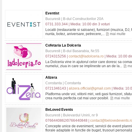
Eventist
Bucuresti | B-dul Constructorilor 20A
0731.333.344 | Media: 10.00 din 3 voturi
Locatii (restaurante si saloane), furnizori (muzica, DJ, f
nunta, botez, aniversare, petrecere,...
mai multe
Cofetaria La Dolceria
Bucuresti | B-dul Basarabia, Nr.55
0724315256 |
contact@ladolceria.ro
| Media: 10.00 din
La Dolceria vine in ajutorul celor care doresc sa coma
numelui, ziua in care se implineste un an de la...
ma
Alizera
Constanta | Constanta
0721346143 |
alizera.official@gmail.com
| Media: 10.0
Platforma unde voi, viitorii miri, veti gasi furnizori, sf
crea nunta perfecta cat mai usor posibil.
mai multe
BeLoved Events
Bucuresti | Bulevardul Unirii, nr 9
0766440862/0766440848 |
contact@belovedevents.r
Concepte unice de eveniment, servicii de event plann
florale adaptate in functie de buget, trusouri personaliz