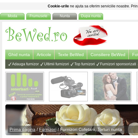
Cookie-urile
ne ajuta sa oferim serviciile noastre. Prin
Moda
Frumusete
Nunta
Dupa nunta
Ghid nunta
Articole
Texte BeWed
Consiliere BeWed
Fo
Adauga furnizor
Ultimii furnizori
Top furnizori
Furnizori sponsorizati
Prima pagina
/
Furnizori
/
Furnizori Cofetarii, Torturi nunta