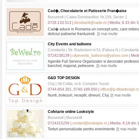
Cad�, Chocolaterie et Patisserie Fran�aise
Bucuresti | Calea Dorobantilor, Nr.159, Sector 1
0728.133.513 |
dorobanti@cade.ro
| Media: 8.33 din 3
Cad� aduce in Romania un concept unic, care imbina 
deliciul patiseriei frantuzesti.
mai multe
City Events and balloons
Constanta | Str. Razboieni nr.51 (Faleza N.) Constanta
0724238139 |
cityevents_balloons@yahoo.com
| Medi
Agentie Full Service Organizator si decorator profesion
banchet, majorat, petrecere.
mai multe
G&D TOP DESIGN
Cluj | Str.Cotita, nr.9, Complex Yucon
0744-854.301, 0740-189.050 |
office@g-dtopdesign.r
Nunti, botezuri, receptii, dineuri, Cluj
mai multe
Cofetarie online Lookstyle
Bucuresti | Bucuresti
0724315256 |
contact@lookstyle.ro
| Media: 8.18 din 1
Torturi personalizate pentru evenimente
mai multe