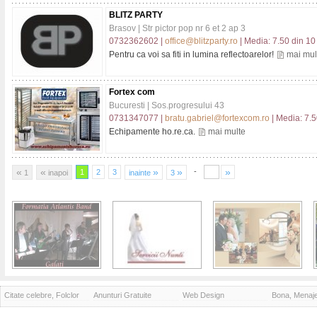
BLITZ PARTY
Brasov | Str pictor pop nr 6 et 2 ap 3
0732362602 |
office@blitzparty.ro
| Media: 7.50 din 10 
Pentru ca voi sa fiti in lumina reflectoarelor!
mai mul
Fortex com
Bucuresti | Sos.progresului 43
0731347077 |
bratu.gabriel@fortexcom.ro
| Media: 7.5
Echipamente ho.re.ca.
mai multe
«
«
»
»
»
-
1
2
3
1
inapoi
inainte
3
Citate celebre, Folclor
Anunturi Gratuite
Web Design
Bona, Menaj