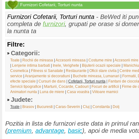
Furnizori Cofetarii, Torturi nunta
Furnizori Cofetarii, Torturi nunta
- BeWed iti pune 
completa de
furnizori
, grupati pe orase si domeni
la nunta ta
Filtre:
Categorii:
Toate
|
Rochii de mireasa
|
Accesorii mireasa
|
Costume mire
|
Accesorii mire
|
Lenjerie intima barbati
|
Inele, Verighete
|
Bijuterii ocazii speciale
|
Manichiu
Cosmetica
|
Fitness si Sanatate
|
Restaurante
|
Oficii stare civila
|
Centre med
service
|
Aranjamente si decoratiuni
|
Buchete mireasa, Lumanari
|
Formatii,
efecte speciale
|
Cursuri de dans
|
Cofetarii, Torturi nunta
|
Fantani de ciocol
Servicii tipografice
|
Marturii, Cocarde, Cadouri
|
Focuri de artificii
|
Firme de 
Animatori nunta
|
Luna de miere
|
Casa voastra
|
Viitoare mamici
Judete:
Toate
|
Brasov
|
Bucuresti
|
Caras-Severin
|
Cluj
|
Constanta
|
Dolj
Pozitia in lista de furnizori este data in primul ran
(
premium
,
advantage
,
basic
), apoi de media votu