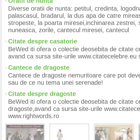
Oratii de nunta
Diverse oratii de nunta: petitul, credinta, logo
palascasul, bradarul, la dus apa de catre mire
stropeste, la poarta miresei,inchinarea zestrei,
nuneasca, zorile, cantecul miresei, cantecul
Citate despre casatorie
BeWed iti ofera o colectie deosebita de citate c
avand ca sursa site-urile www.citatecelebre.eu 
Cantece de dragoste
Cantece de dragoste nemuritoare care pot deven
sau de ce nu tema unei serenade!
Citate despre dragoste
BeWed iti ofera o colectie deosebita de citate 
dragoste,avand ca sursa site-urile www.citatece
www.rightwords.ro