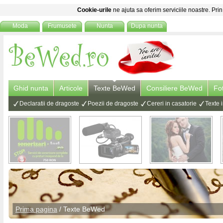
Cookie-urile
ne ajuta sa oferim serviciile noastre. Prin
Moda
Frumusete
Nunta
Dupa nunta
Ghid nunta
Articole
Texte BeWed
Consiliere BeWed
Fo
Declaratii de dragoste
Poezii de dragoste
Cereri in casatorie
Texte i
Prima pagina
/
Texte BeWed