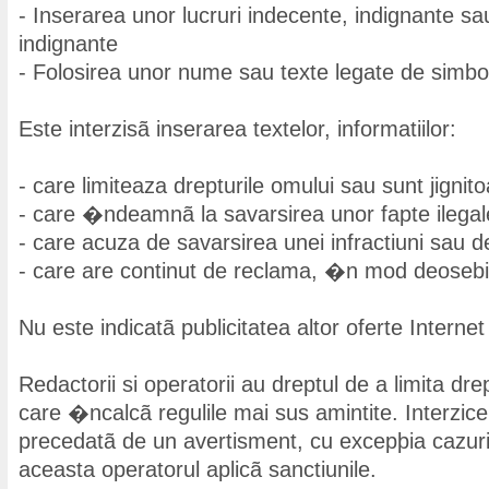
- Inserarea unor lucruri indecente, indignante sa
indignante
- Folosirea unor nume sau texte legate de simbol
Este interzisã inserarea textelor, informatiilor:
- care limiteaza drepturile omului sau sunt jignit
- care �ndeamnã la savarsirea unor fapte ilegal
- care acuza de savarsirea unei infractiuni sau de
- care are continut de reclama, �n mod deoseb
Nu este indicatã publicitatea altor oferte Internet
Redactorii si operatorii au dreptul de a limita drep
care �ncalcã regulile mai sus amintite. Interzice
precedatã de un avertisment, cu excepþia cazuri
aceasta operatorul aplicã sanctiunile.