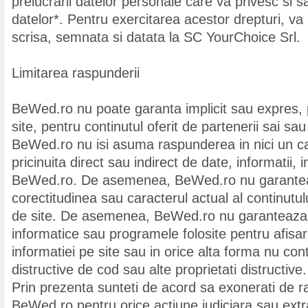
prelucrarii datelor personale care va privesc si sa
datelor*. Pentru exercitarea acestor drepturi, va
scrisa, semnata si datata la SC YourChoice Srl.
Limitarea raspunderii
BeWed.ro nu poate garanta implicit sau expres, 
site, pentru continutul oferit de partenerii sai sa
BeWed.ro nu isi asuma raspunderea in nici un ca
pricinuita direct sau indirect de date, informatii,
BeWed.ro. De asemenea, BeWed.ro nu garantea
corectitudinea sau caracterul actual al continutului
de site. De asemenea, BeWed.ro nu garanteaza 
informatice sau programele folosite pentru afisa
informatiei pe site sau in orice alta forma nu conti
distructive de cod sau alte proprietati distructive.
Prin prezenta sunteti de acord sa exonerati de r
BeWed.ro pentru orice actiune judiciara sau extr