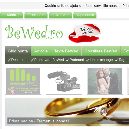
Cookie-urile
ne ajuta sa oferim serviciile noastre. Prin
Moda
Frumusete
Nunta
Dupa nunta
Ghid nunta
Articole
Texte BeWed
Consiliere BeWed
Fo
Despre noi
Promovare BeWed
Parteneri
Link exchange
Tag-ur
Prima pagina
/
Termeni si conditii