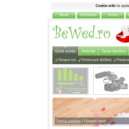
Cookie-urile
ne ajuta 
Moda
Frumusete
Nunta
Ghid nunta
Articole
Texte BeWed
Despre noi
Promovare BeWed
Partene
Prima pagina
/ Creare cont