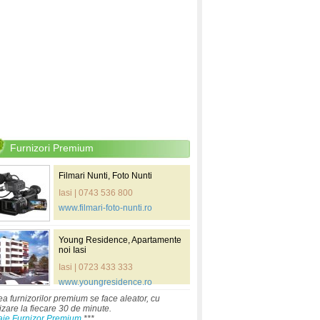
Furnizori Premium
Filmari Nunti, Foto Nunti
Iasi | 0743 536 800
www.filmari-foto-nunti.ro
Young Residence, Apartamente
noi Iasi
Iasi | 0723 433 333
www.youngresidence.ro
ea furnizorilor premium se face aleator, cu
izare la fiecare 30 de minute.
aje Furnizor Premium
***