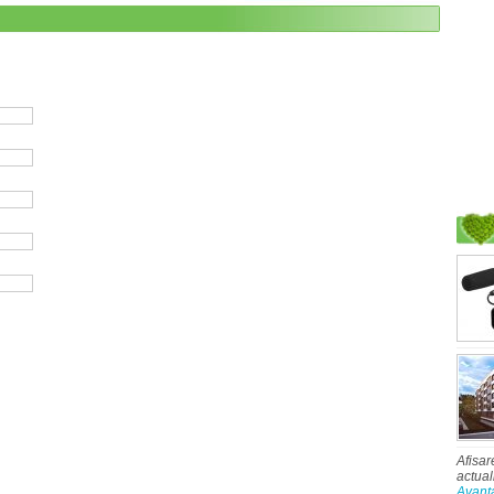
Afisar
actual
Avant