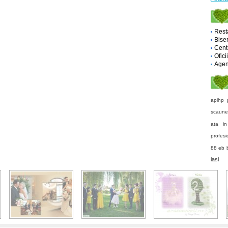
Rest
Biser
Cent
Ofici
Agent
apihp
scaune
ata in
profesi
88 eb 
iasi