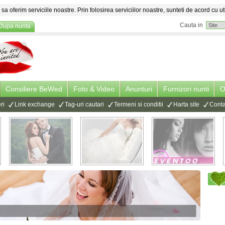
sa oferim serviciile noastre. Prin folosirea serviciilor noastre, sunteti de acord cu ut
Cauta in
Dupa nunta
Consiliere BeWed
Foto & Video
Anunturi
Furnizori nunti
O
ri
Link exchange
Tag-uri cautari
Termeni si conditii
Harta site
Conta