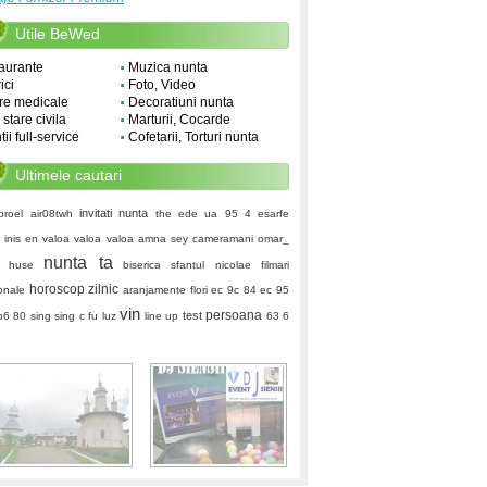
Utile BeWed
aurante
Muzica nunta
ici
Foto, Video
re medicale
Decoratiuni nunta
i stare civila
Marturii, Cocarde
ii full-service
Cofetarii, Torturi nunta
Ultimele cautari
invitati nunta
proel air08twh
the ede
ua
95 4
esarfe
inis
en
valoa valoa valoa
amna
sey
cameramani
omar_
nunta ta
huse
biserica sfantul nicolae
filmari
horoscop zilnic
onale
aranjamente flori
ec 9c 84 ec 95
vin
persoana
test
b6 80
sing sing c fu
luz
line up
63 6