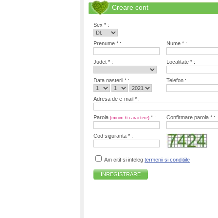
Creare cont
Sex * :
Prenume * :
Nume * :
Judet * :
Localitate * :
Data nasterii * :
Telefon :
Adresa de e-mail * :
Parola
* :
Confirmare parola * :
(minim 6 caractere)
Cod siguranta * :
Am citit si inteleg
termenii si conditiile
INREGISTRARE