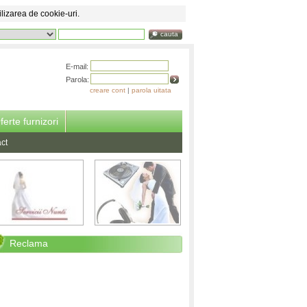
ilizarea de cookie-uri.
cauta
E-mail:
Parola:
creare cont
|
parola uitata
ferte furnizori
ct
Reclama