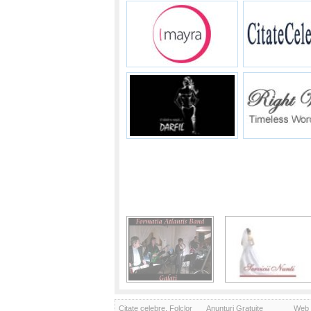
Citate celebre, Folclor
Anunturi Gratuite
Web 