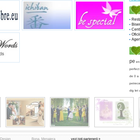
Rest
Biser
Cent
Ofici
Agent
pe
en
perfec
de 0 a
petrec
dig
let
Design
Bona, Menajera
vezi toti partenerii »