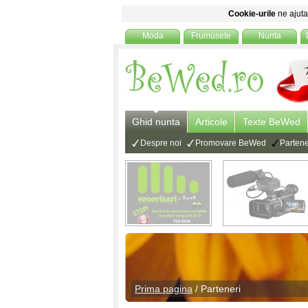
Cookie-urile
ne ajuta 
Moda
Frumusete
Nunta
Ghid nunta
Articole
Texte BeWed
Despre noi
Promovare BeWed
Partene
Prima pagina
/
Parteneri