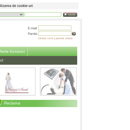
ilizarea de cookie-uri.
cauta
E-mail:
Parola:
creare cont
|
parola uitata
ferte furnizori
ct
Reclama