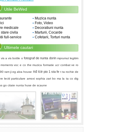
Utile BeWed
aurante
Muzica nunta
ici
Foto, Video
re medicale
Decoratiuni nunta
i stare civila
Marturii, Cocarde
ii full-service
Cofetarii, Torturi nunta
Ultimele cautari
fotograf de nunta
dorin
vis a vis
bottle o
mprumut legitim
t moments
voc e
co the
muzica formatie
ucr
combat ve ro
nd ice
pio 1
sta fe
 90
ram ji
eg
alva house
t ta
rochie de
ere
lectii particulare
amoxi
sophia zari
bo ma la ta co
dig
 us go
citate nunta
huse de scaune