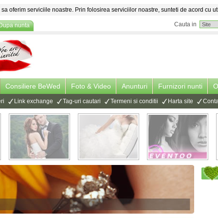
sa oferim serviciile noastre. Prin folosirea serviciilor noastre, sunteti de acord cu ut
Cauta in
Dupa nunta
Consiliere BeWed
Foto & Video
Anunturi
Furnizori nunti
O
ri
Link exchange
Tag-uri cautari
Termeni si conditii
Harta site
Conta