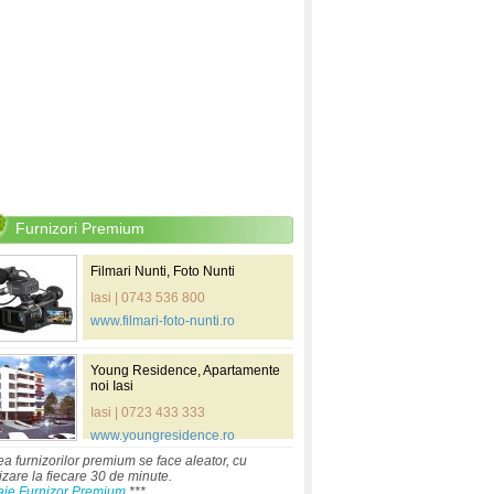
Furnizori Premium
Filmari Nunti, Foto Nunti
Iasi | 0743 536 800
www.filmari-foto-nunti.ro
Young Residence, Apartamente
noi Iasi
Iasi | 0723 433 333
www.youngresidence.ro
ea furnizorilor premium se face aleator, cu
izare la fiecare 30 de minute.
aje Furnizor Premium
***