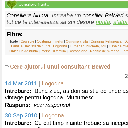
Consiliere Nunta
Consiliere Nunta
, Intreaba un
consilier BeWed
s
tot ce te intereseaza sa stii despre
nunta
:
sfatur
Filtre:
Toate
|
Casnicie
|
Costumul mirelui
|
Cununia civila
|
Cununia Religioasa
|
Do
|
Familie
|
Invitatii de nunta
|
Logodna
|
Lumanari, buchete, flori
|
Luna de mie
Obiceiuri de nunta
|
Parintii si familia
|
Recasatorie
|
Rochie de mireasa
|
Tor
Cere ajutorul unui consultant BeWed
2
14 Mar 2011
|
Logodna
Intrebare:
Buna ziua, as dori sa stiu de unde as
vintage pentru logodna. Multumesc.
Raspuns:
vezi raspunsul
30 Sep 2010
|
Logodna
Intrebare:
Cu cat timp inainte trebuie sa incep