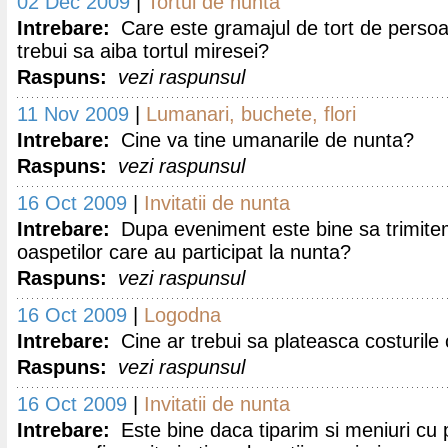
02 Dec 2009
|
Tortul de nunta
Intrebare:
Care este gramajul de tort de persoa
trebui sa aiba tortul miresei?
Raspuns:
vezi raspunsul
11 Nov 2009
|
Lumanari, buchete, flori
Intrebare:
Cine va tine umanarile de nunta?
Raspuns:
vezi raspunsul
16 Oct 2009
|
Invitatii de nunta
Intrebare:
Dupa eveniment este bine sa trimite
oaspetilor care au participat la nunta?
Raspuns:
vezi raspunsul
16 Oct 2009
|
Logodna
Intrebare:
Cine ar trebui sa plateasca costurile 
Raspuns:
vezi raspunsul
16 Oct 2009
|
Invitatii de nunta
Intrebare:
Este bine daca tiparim si meniuri cu