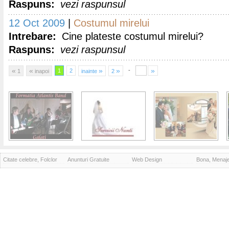
Raspuns:
vezi raspunsul
12 Oct 2009
|
Costumul mirelui
Intrebare:
Cine plateste costumul mirelui?
Raspuns:
vezi raspunsul
«
«
»
»
»
-
1
2
1
inapoi
inainte
2
Citate celebre, Folclor
Anunturi Gratuite
Web Design
Bona, Menaj