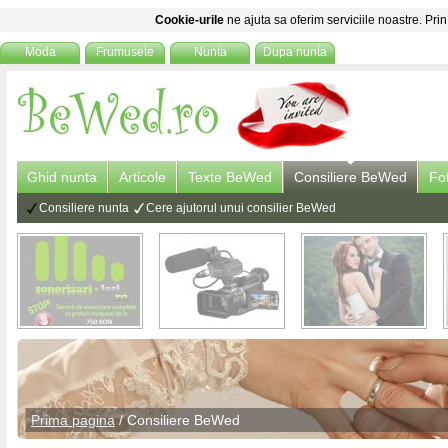
Cookie-urile
ne ajuta sa oferim serviciile noastre. Prin
Moda
Frumusete
Nunta
Dupa nunta
Ghid nunta
Articole
Texte BeWed
Consiliere BeWed
Fo
Consiliere nunta
Cere ajutorul unui consilier BeWed
Prima pagina
/ Consiliere BeWed