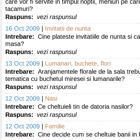
care vor fi servite in timpul noptii, meniuri pe c
tacamuri?
Raspuns:
vezi raspunsul
16 Oct 2009
|
Invitatii de nunta
Intrebare:
Cine plateste invitatiile de nunta si c
masa?
Raspuns:
vezi raspunsul
13 Oct 2009
|
Lumanari, buchete, flori
Intrebare:
Aranjamentele florale de la sala trebu
tematica cu buchetul miresei si lumanarile?
Raspuns:
vezi raspunsul
12 Oct 2009
|
Nasi
Intrebare:
Ce cheltuieli tin de datoria nasilor?
Raspuns:
vezi raspunsul
12 Oct 2009
|
Familie
Intrebare:
Cine decide cum se cheltuie banii in 