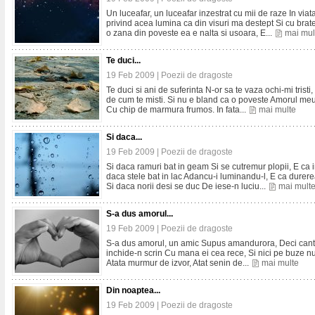
Un luceafar, un luceafar inzestrat cu mii de raze In via
privind acea lumina ca din visuri ma destept Si cu br
o zana din poveste ea e nalta si usoara, E...
mai mul
Te duci...
19 Feb 2009 |
Poezii de dragoste
Te duci si ani de suferinta N-or sa te vaza ochi-mi tristi
de cum te misti. Si nu e bland ca o poveste Amorul meu
Cu chip de marmura frumos. In fata...
mai multe
Si daca...
19 Feb 2009 |
Poezii de dragoste
Si daca ramuri bat in geam Si se cutremur plopii, E ca i
daca stele bat in lac Adancu-i luminandu-l, E ca dur
Si daca norii desi se duc De iese-n luciu...
mai mult
S-a dus amorul...
19 Feb 2009 |
Poezii de dragoste
S-a dus amorul, un amic Supus amandurora, Deci canturi
inchide-n scrin Cu mana ei cea rece, Si nici pe buze nu-
Atata murmur de izvor, Atat senin de...
mai multe
Din noaptea...
19 Feb 2009 |
Poezii de dragoste