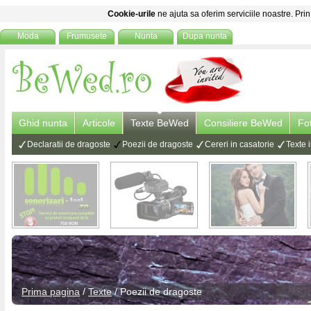
Cookie-urile
ne ajuta sa oferim serviciile noastre. Prin
Moda
Frumusete
Nunta
Dupa nunta
Ghid nunta
Articole
Texte BeWed
Consiliere BeWed
Fo
Declaratii de dragoste
Poezii de dragoste
Cereri in casatorie
Texte i
Prima pagina
/
Texte
/
Poezii de dragoste