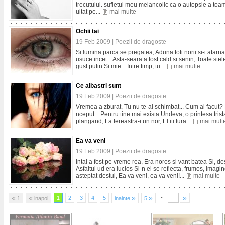
trecutului. sufletul meu melancolic ca o autopsie a toa
uitat pe...
mai multe
Ochii tai
19 Feb 2009 |
Poezii de dragoste
Si lumina parca se pregatea, Aduna toti norii si-i atarn
usuce incet... Asta-seara a fost cald si senin, Toate s
gust putin Si mie... Intre timp, tu...
mai multe
Ce albastri sunt
19 Feb 2009 |
Poezii de dragoste
Vremea a zburat, Tu nu te-ai schimbat... Cum ai facut? 
nceput... Pentru tine mai exista Undeva, o printesa tri
plangand, La fereastra-i un nor, El iti fura...
mai mult
Ea va veni
19 Feb 2009 |
Poezii de dragoste
Intai a fost pe vreme rea, Era noros si vant batea Si, de
Asfaltul ud era lucios Si-n el se reflecta, frumos, Imagi
asteptat destul, Ea va veni, ea va veni!...
mai multe
«
«
»
»
»
-
1
2
3
4
5
1
inapoi
inainte
5