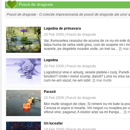
Poezii de dragoste
Poezii de dragoste - O colectie impresionanta de poezii de dragoste ale unor a
Logodna de primavara
20 Feb 2009 |
Poezii de dragoste
Vai, frumusetea ceasului de-acuma de ce nu-mi este dat 
talpa huma de iarba vietii grea, cum de suspine mi-i i
soarele, pe degetele noastre unite, un inel sa...
mai 
Logodna
20 Feb 2009 |
Poezii de dragoste
Logodnicul vine-n amurg, vesele pletele-i curg. Puneti-mi
biruitori? Unde-i inelul scump, daruit? Luna nu vrea sa
cum ne-am vazut, ne-am iubit.
mai multe
Parasit
20 Feb 2009 |
Poezii de dragoste
Mor multe siraguri de clipe, Si nimeni nu-mi bate la p
Cenusa ei aspra si moarta. Vin neguri cu noaptea pe u
viforul vine, paganul, A viselor aripi sa-mi franga....
m
Un luceafar
19 Feb 2009 |
Poezii de dragoste