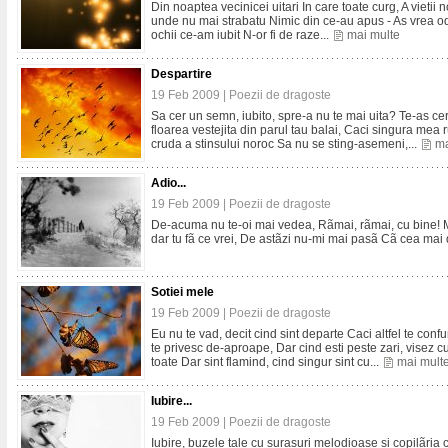
Din noaptea vecinicei uitari In care toate curg, A vieti
unde nu mai strabatu Nimic din ce-au apus - As vrea odat
ochii ce-am iubit N-or fi de raze...
mai multe
Despartire
19 Feb 2009 |
Poezii de dragoste
Sa cer un semn, iubito, spre-a nu te mai uita? Te-as cer
floarea vestejita din parul tau balai, Caci singura mea r
cruda a stinsului noroc Sa nu se sting-asemeni,...
ma
Adio...
19 Feb 2009 |
Poezii de dragoste
De-acuma nu te-oi mai vedea, Rãmai, rãmai, cu bine! Mã
dar tu fã ce vrei, De astãzi nu-mi mai pasã Cã cea mai 
Sotiei mele
19 Feb 2009 |
Poezii de dragoste
Eu nu te vad, decit cind sint departe Caci altfel te con
te privesc de-aproape, Dar cind esti peste zari, visez cu
toate Dar sint flamind, cind singur sint cu...
mai mult
Iubire...
19 Feb 2009 |
Poezii de dragoste
Iubire, buzele tale cu surasuri melodioase si copilãria 