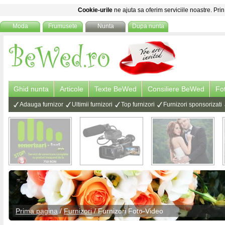
Cookie-urile
ne ajuta sa oferim serviciile noastre. Prin
Moda
Frumusete
Nunta
Dupa nunta
Ghid nunta
Articole
Texte BeWed
Consiliere BeWed
Fo
Adauga furnizor
Ultimii furnizori
Top furnizori
Furnizori sponsorizati
Prima pagina
/
Furnizori
/
Furnizori Foto-Video