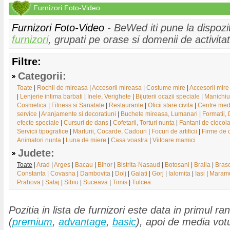
Furnizori Foto-Video
Furnizori Foto-Video
- BeWed iti pune la dispozit
furnizori
, grupati pe orase si domenii de activitat
Filtre:
Categorii:
Toate
|
Rochii de mireasa
|
Accesorii mireasa
|
Costume mire
|
Accesorii mire
|
Lenjerie intima barbati
|
Inele, Verighete
|
Bijuterii ocazii speciale
|
Manichiu
Cosmetica
|
Fitness si Sanatate
|
Restaurante
|
Oficii stare civila
|
Centre med
service
|
Aranjamente si decoratiuni
|
Buchete mireasa, Lumanari
|
Formatii,
efecte speciale
|
Cursuri de dans
|
Cofetarii, Torturi nunta
|
Fantani de ciocol
Servicii tipografice
|
Marturii, Cocarde, Cadouri
|
Focuri de artificii
|
Firme de 
Animatori nunta
|
Luna de miere
|
Casa voastra
|
Viitoare mamici
Judete:
Toate
|
Arad
|
Arges
|
Bacau
|
Bihor
|
Bistrita-Nasaud
|
Botosani
|
Braila
|
Bras
Constanta
|
Covasna
|
Dambovita
|
Dolj
|
Galati
|
Gorj
|
Ialomita
|
Iasi
|
Maram
Prahova
|
Salaj
|
Sibiu
|
Suceava
|
Timis
|
Tulcea
Pozitia in lista de furnizori este data in primul ran
(
premium
,
advantage
,
basic
), apoi de media votu