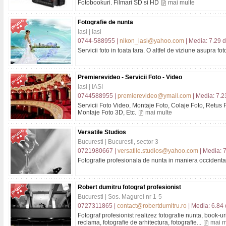
Fotobookuri. Filmari SD si HD
mai multe
Fotografie de nunta
Iasi | Iasi
0744-588955 |
nikon_iasi@yahoo.com
| Media: 7.29 d
Servicii foto in toata tara. O altfel de viziune asupra fot
Premierevideo - Servicii Foto - Video
Iasi | IASI
0744588955 |
premierevideo@ymail.com
| Media: 7.2
Servicii Foto Video, Montaje Foto, Colaje Foto, Retus Fo
Montaje Foto 3D, Etc.
mai multe
Versatile Studios
Bucuresti | Bucuresti, sector 3
0721980667 |
versatile.studios@yahoo.com
| Media: 7
Fotografie profesionala de nunta in maniera occident
Robert dumitru fotograf profesionist
Bucuresti | Sos. Magurei nr 1-5
0727311865 |
contact@robertdumitru.ro
| Media: 6.84 
Fotograf profesionist realizez fotografie nunta, book-ur
reclama, fotografie de arhitectura, fotografie...
mai m