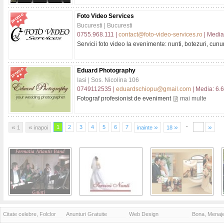
Foto Video Services
Bucuresti | Bucuresti
0755.968.111 |
contact@foto-video-services.ro
| Media:
Servicii foto video la evenimente: nunti, botezuri, cunun
Eduard Photography
Iasi | Sos. Nicolina 106
0749112535 |
eduardschiopu@gmail.com
| Media: 6.6
Fotograf profesionist de eveniment
mai multe
«
«
»
»
»
-
1
2
3
4
5
6
7
1
inapoi
inainte
18
Citate celebre, Folclor
Anunturi Gratuite
Web Design
Bona, Menaj