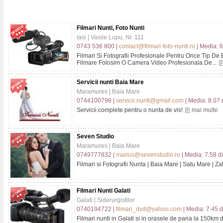
Filmari Nunti, Foto Nunti
Iasi | Vasile Lupu, Nr. 111
0743 536 800 |
contact@filmari-foto-nunti.ro
| Media: 6
Filmari Si Fotografii Profesionale Pentru Orice Tip De
Filmare Folosim O Camera Video Profesionala De...
Servicii nunti Baia Mare
Maramures | Baia Mare
0744100798 |
servicii.nunti@gmail.com
| Media: 8.07 
Servicii complete pentru o nunta de vis!
mai multe
Seven Studio
Maramures | Baia Mare
0749777832 |
marius@sevenstudio.ro
| Media: 7.58 di
Filmari si Fotografii Nunta | Baia Mare | Satu Mare | Z
Filmari Nunti Galati
Galati | Siderurgistilor
0740194722 |
filmari_dvd@yahoo.com
| Media: 7.45 d
Filmari nunti in Galati si in orasele de pana la 150km d