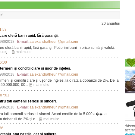
ti
20 anunturi
1:53
care oferă bani rapid, fără garanții.
9862018 |
E-mail:
aalexandratheun@gmail.com
are oferă bani rapid, fără garanții. Pot primi bani in orice sumă și valută.
uteți...
mai multe
06:00
rmeni și condiții clare și ușor de ințeles,
9862018 |
E-mail:
aalexandratheun@gmail.com
meni și condiții clare și ușor de ințeles, la o rată a dobanzii de 2%. De la
50.000.000, 00...
mai multe
 07:01
ru toti oamenii seriosi si sinceri.
9862018 |
E-mail:
aalexandratheun@gmail.com
u toti oamenii seriosi si sinceri. Acord credite de la 5.000 a�� la
 dobanzii de 2% și o...
mai multe
Afisar
56
actual
tasiu, atat pastile, cat și pulbere
Avant