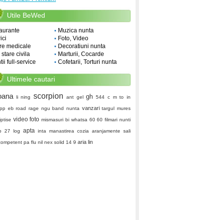
Utile BeWed
aurante
Muzica nunta
ici
Foto, Video
re medicale
Decoratiuni nunta
i stare civila
Marturii, Cocarde
ii full-service
Cofetarii, Torturi nunta
Ultimele cautari
oana
scorpion
gh
li ning
ant gel
544 c
m to in
vanzari
pp eb
road rage
ngu
band nunta
targul mures
video foto
iptise
mismasuri
bi whatsa 60 60
filmari nunti
apta
p 27
log
inta
manastirea cozia
aranjamente sali
aria lin
competent
pa flu nil
nex solid
14 9