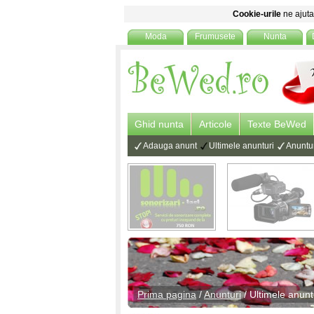
Cookie-urile
ne ajuta 
Moda
Frumusete
Nunta
Ghid nunta
Articole
Texte BeWed
Adauga anunt
Ultimele anunturi
Anuntur
Prima pagina
/
Anunturi
/ Ultimele
anunt