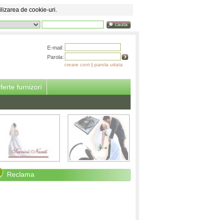
ilizarea de cookie-uri.
cauta
E-mail:
Parola:
creare cont
|
parola uitata
ferte furnizori
Reclama