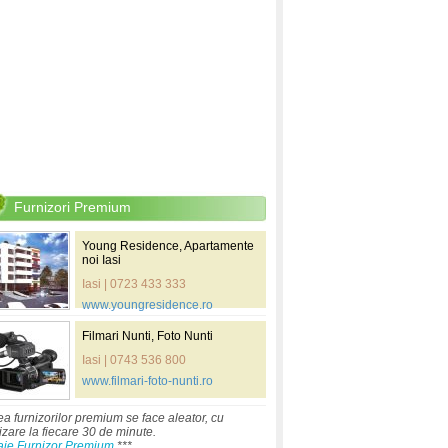
Furnizori Premium
Young Residence, Apartamente
noi Iasi
Iasi | 0723 433 333
www.youngresidence.ro
Filmari Nunti, Foto Nunti
Iasi | 0743 536 800
www.filmari-foto-nunti.ro
ea furnizorilor premium se face aleator, cu
izare la fiecare 30 de minute.
aje Furnizor Premium
***