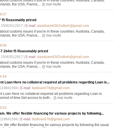
 about customs issues if you're in these countries: Australia, Canada,
rlands, the USA, France,...
mai multe
09:07
7 f5 Reasonably priced
 15063512917 |
E-mail:
davidsam6362vdbxh@gmail.com
 about customs issues if you're in these countries: Australia, Canada,
rlands, the USA, France,...
mai multe
09:06
-7 2b4m f5 Reasonably priced
 15063512917 |
E-mail:
davidsam6362vdbxh@gmail.com
 about customs issues if you're in these countries: Australia, Canada,
rlands, the USA, France,...
mai multe
14:54
nt Loan Here no collateral required all problems regarding Loan is...
119841594 |
E-mail:
fastloan078@gmail.com
t Loan Here no collateral required all problems regarding Loan is
eriod of time Get access to both...
mai multe
14:53
m. We offer flexible financing for various projects by following...
119841594 |
E-mail:
fastloan078@gmail.com
. We offer flexible financing for various projects by following the usual