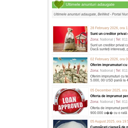
Ultimele anunturi adaugate
Ultimele anunturi adaugate, BeWed - Portal Nun
28 February 2026, ora 1
Sunt un creditor privat 
Zona:
National |
Tel:
811
Sunt un creditor privat c
Dacă sunteți interesați, p
02 February 2026, ora 
Oferim imprumuturi cu te
Zona:
National |
Tel:
811
Oferim imprumuturi cu ter
5.000, 00 USD pană la 4
05 December 2025, ora
Oferta de imprumut pent
Zona:
National |
Tel:
811
Oferta de imprumut pentr
900.000 a�� cu o rată a
05 August 2025, ora 19:
Cumpărați cianură de po