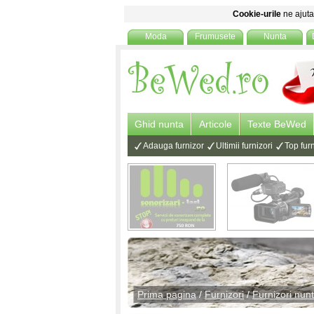
Cookie-urile
ne ajuta 
Moda
Frumusete
Nunta
Ghid nunta
Articole
Texte BeWed
Adauga furnizor
Ultimii furnizori
Top furn
Prima pagina
/
Furnizori
/
Furnizori nun