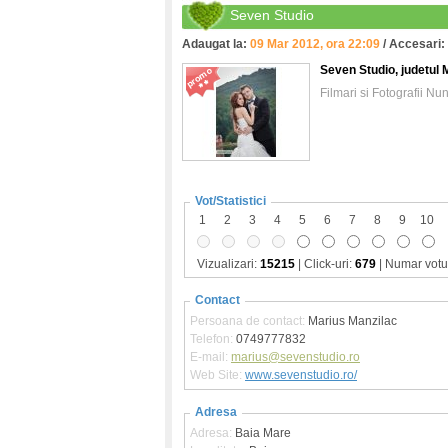
Seven Studio
Adaugat la:
09 Mar 2012, ora 22:09
/ Accesari:
Seven Studio
, judetu
Filmari si Fotografii Nu
Vot/Statistici
1
2
3
4
5
6
7
8
9
10
Vizualizari:
15215
| Click-uri:
679
| Numar votu
Contact
Persoana de contact:
Marius Manzilac
Telefon:
0749777832
E-mail:
marius@sevenstudio.ro
Web Site:
www.sevenstudio.ro/
Adresa
Adresa:
Baia Mare