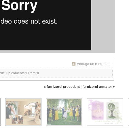
Adauga un comentariu
Nici un comentariu trimis!
« furnizorul precedent
|
furnizorul urmator »