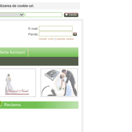
ilizarea de cookie-uri.
cauta
E-mail:
Parola:
creare cont
|
parola uitata
ferte furnizori
Reclama