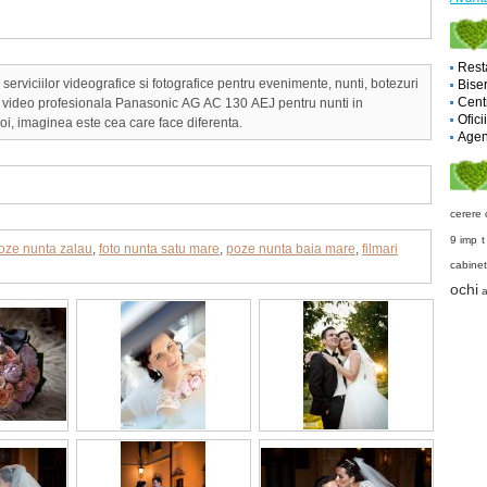
Rest
serviciilor videografice si fotografice pentru evenimente, nunti, botezuri
Biser
Cent
a video profesionala Panasonic AG AC 130 AEJ pentru nunti in
Ofici
i, imaginea este cea care face diferenta.
Agent
cerere 
9 imp
t
oze nunta zalau
,
foto nunta satu mare
,
poze nunta baia mare
,
filmari
cabinet
ochi
a