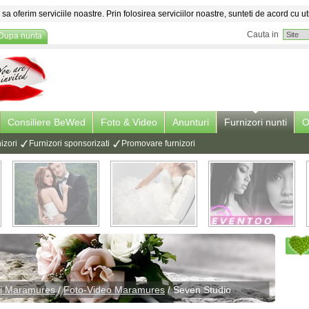
sa oferim serviciile noastre. Prin folosirea serviciilor noastre, sunteti de acord cu ut
Cauta in
Dupa nunta
Consiliere BeWed
Foto & Video
Anunturi
Furnizori nunti
O
izori
Furnizori sponsorizati
Promovare furnizori
ti Maramures
/
Foto-Video Maramures
/
Seven Studio