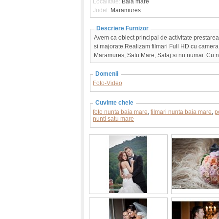
Localitate:
Baia mare
Judet:
Maramures
Descriere Furnizor
Avem ca obiect principal de activitate prestarea 
si majorate.Realizam filmari Full HD cu camer
Maramures, Satu Mare, Salaj si nu numai. Cu no
Domenii
Foto-Video
Cuvinte cheie
foto nunta baia mare
,
filmari nunta baia mare
,
p
nunti satu mare