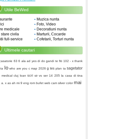
Utile BeWed
aurante
Muzica nunta
ici
Foto, Video
re medicale
Decoratiuni nunta
i stare civila
Marturii, Cocarde
ii full-service
Cofetarii, Torturi nunta
Ultimele cautari
casatorie
63 6
ala ad
yes di do
gandi
te fiti
102 -
x thank
lo
sagetator
g tes
 ta
who are you
c map
2026
plan ta
scri
 medical cluj
loan
sir vs ser
14 205
la casa di tina
mai
 a. x as ah
mi 9 eng rom
bufet
web cam
silver color