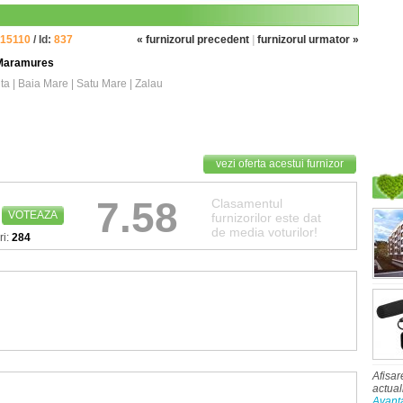
15110
/ Id:
837
« furnizorul precedent
|
furnizorul urmator »
l Maramures
nta | Baia Mare | Satu Mare | Zalau
vezi oferta acestui furnizor
7.58
Clasamentul
VOTEAZA
furnizorilor este dat
de media voturilor!
ri:
284
Afisar
actual
Avant