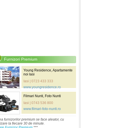
Furnizori Premium
Young Residence, Apartamente
noi Iasi
Iasi | 0723 433 333
www.youngresidence.ro
Filmari Nunti, Foto Nunti
Iasi | 0743 536 800
www.filmari-foto-nunti.ro
ea furnizorilor premium se face aleator, cu
izare la fiecare 30 de minute.
aje Furnizor Premium
***