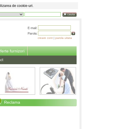
ilizarea de cookie-uri.
cauta
E-mail:
Parola:
creare cont
|
parola uitata
ferte furnizori
ct
Reclama