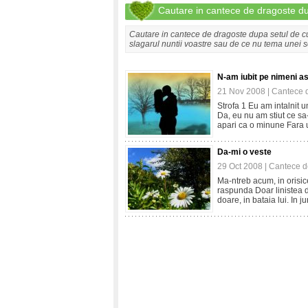
Cautare in cantece de dragoste d
Cautare in cantece de dragoste dupa setul de c
slagarul nuntii voastre sau de ce nu tema unei 
N-am iubit pe nimeni as
21 Nov 2008 |
Cantece 
Strofa 1 Eu am intalnit 
Da, eu nu am stiut ce sa
apari ca o minune Fara 
Da-mi o veste
29 Oct 2008 |
Cantece d
Ma-ntreb acum, in orisic
raspunda Doar linistea d
doare, in bataia lui. In j