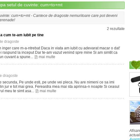
upa setul de cuvinte: cum+to+mt
uvinte: cum+to+mt - Cantece de dragoste nemuritoare care pot deveni
serenade!
2 rezultate
a cum te-am iubit pe tine
de dragoste
un inger care m-a-ntrebat Daca in viata am iubit cu adevarat macar o dat'
-i raspund la inceput Dar te-am vazut venind spre mine Si am simtit ca
un cuvant a spune...
mai multe
e dragoste
e secunda, Pe unde esti, pe unde vei pleca. Nu are nimeni ce sa imi
in jur e tot mai grea. Fereastra mea mai sta aprinsa-n noapte Si ceasul
urul meu te simt asa...
mai multe
Afisar
actual
Avant