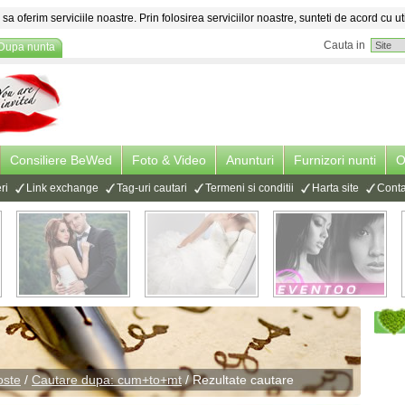
sa oferim serviciile noastre. Prin folosirea serviciilor noastre, sunteti de acord cu ut
Cauta in
Dupa nunta
Consiliere BeWed
Foto & Video
Anunturi
Furnizori nunti
O
ri
Link exchange
Tag-uri cautari
Termeni si conditii
Harta site
Conta
oste
/
Cautare dupa: cum+to+mt
/ Rezultate cautare