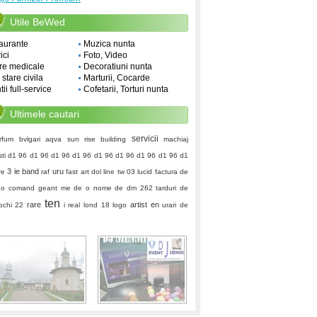
Utile BeWed
aurante
Muzica nunta
ici
Foto, Video
re medicale
Decoratiuni nunta
i stare civila
Marturii, Cocarde
ii full-service
Cofetarii, Torturi nunta
Ultimele cautari
servicii
rfum bvlgari aqva
sun rise building
machiaj
ti
d1 96 d1 96 d1 96 d1 96 d1 96 d1 96 d1 96 d1 96 d1
3 ie
band
uru
re
raf
fast art
dol
line tw
03
lucid
factura de
o comand
geant
me de o nome de
dm 262
tarduri de
ten
rare
artist
en
ochi 22
i real lond
18 logo
urari de