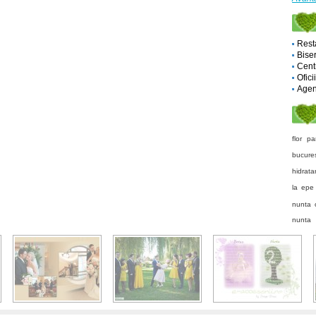
Rest
Biser
Cent
Ofici
Agent
flor
pa
bucures
hidrata
la epe
nunta
nunta