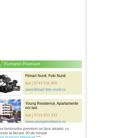
Furnizori Premium
Filmari Nunti, Foto Nunti
Iasi | 0743 536 800
www.filmari-foto-nunti.ro
Young Residence, Apartamente
noi Iasi
Iasi | 0723 433 333
www.youngresidence.ro
ea furnizorilor premium se face aleator, cu
izare la fiecare 30 de minute.
aje Furnizor Premium
***