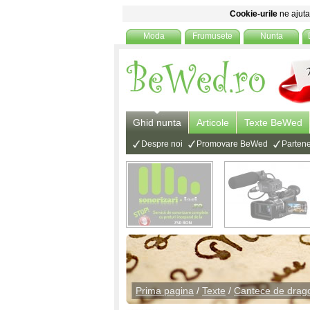
Cookie-urile
ne ajuta 
Moda
Frumusete
Nunta
Ghid nunta
Articole
Texte BeWed
Despre noi
Promovare BeWed
Partene
Prima pagina
/
Texte
/
Cantece de drag