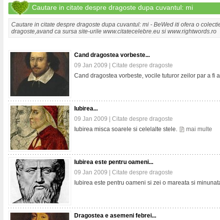
Cautare in citate despre dragoste dupa cuvantul: mi
Cautare in citate despre dragoste dupa cuvantul: mi - BeWed iti ofera o colect
dragoste,avand ca sursa site-urile www.citatecelebre.eu si www.rightwords.ro
Cand dragostea vorbeste...
09 Jan 2009 |
Citate despre dragoste
Cand dragostea vorbeste, vocile tuturor zeilor par a fi 
Iubirea...
09 Jan 2009 |
Citate despre dragoste
Iubirea misca soarele si celelalte stele.
mai multe
Iubirea este pentru oameni...
09 Jan 2009 |
Citate despre dragoste
Iubirea este pentru oameni si zei o mareata si minunata
Dragostea e asemeni febrei...