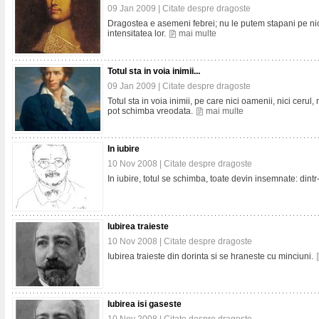
09 Jan 2009 |
Citate despre dragoste
Dragostea e asemeni febrei; nu le putem stapani pe nic
intensitatea lor.
mai multe
Totul sta in voia inimii...
09 Jan 2009 |
Citate despre dragoste
Totul sta in voia inimii, pe care nici oamenii, nici cerul,
pot schimba vreodata.
mai multe
In iubire
10 Nov 2008 |
Citate despre dragoste
In iubire, totul se schimba, toate devin insemnate: dint
Iubirea traieste
10 Nov 2008 |
Citate despre dragoste
Iubirea traieste din dorinta si se hraneste cu minciuni.
Iubirea isi gaseste