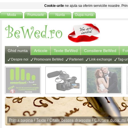
Cookie-urile
ne ajuta sa oferim serviciile noastre. Prin
Moda
Frumusete
Nunta
Dupa nunta
Ghid nunta
Articole
Texte BeWed
Consiliere BeWed
Fo
Despre noi
Promovare BeWed
Parteneri
Link exchange
Tag-ur
Prima pagina
/
Texte
/
Citate despre dragoste
/
Cautare dupa: mi
/