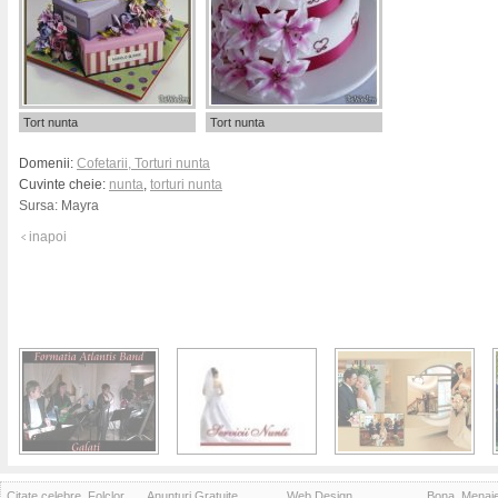
Tort nunta
Tort nunta
Domenii:
Cofetarii, Torturi nunta
Cuvinte cheie:
nunta
,
torturi nunta
Sursa:
Mayra
inapoi
Citate celebre, Folclor
Anunturi Gratuite
Web Design
Bona, Menaj