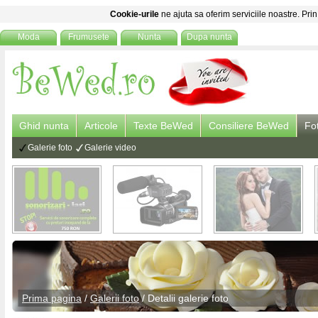
Cookie-urile
ne ajuta sa oferim serviciile noastre. Prin
Moda
Frumusete
Nunta
Dupa nunta
Ghid nunta
Articole
Texte BeWed
Consiliere BeWed
Fo
Galerie foto
Galerie video
Prima pagina
/
Galerii foto
/ Detalii
galerie foto