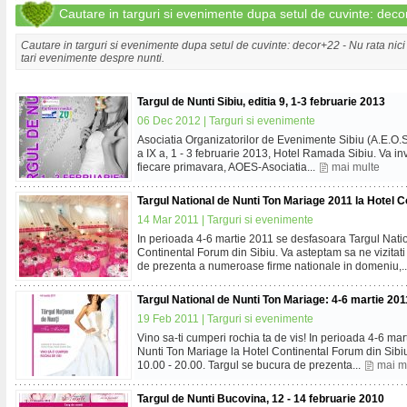
Cautare in targuri si evenimente dupa setul de cuvinte: dec
Cautare in targuri si evenimente dupa setul de cuvinte: decor+22 - Nu rata nici u
tari evenimente despre nunti.
Targul de Nunti Sibiu, editia 9, 1-3 februarie 2013
06 Dec 2012 |
Targuri si evenimente
Asociatia Organizatorilor de Evenimente Sibiu (A.E.O.S.)
a IX a, 1 - 3 februarie 2013, Hotel Ramada Sibiu. Va inv
fiecare primavara, AOES-Asociatia...
mai multe
Targul National de Nunti Ton Mariage 2011 la Hotel C
14 Mar 2011 |
Targuri si evenimente
In perioada 4-6 martie 2011 se desfasoara Targul Nati
Continental Forum din Sibiu. Va asteptam sa ne vizitati 
de prezenta a numeroase firme nationale in domeniu,.
Targul National de Nunti Ton Mariage: 4-6 martie 201
19 Feb 2011 |
Targuri si evenimente
Vino sa-ti cumperi rochia ta de vis! In perioada 4-6 ma
Nunti Ton Mariage la Hotel Continental Forum din Sibiu.
10.00 - 20.00. Targul se bucura de prezenta...
mai m
Targul de Nunti Bucovina, 12 - 14 februarie 2010