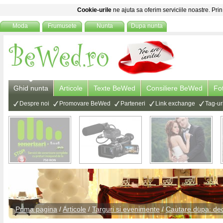
Cookie-urile
ne ajuta sa oferim serviciile noastre. Prin
Moda
Frumusete
Nunta
Dupa nunta
Ghid nunta
Articole
Texte BeWed
Consiliere BeWed
Fo
Despre noi
Promovare BeWed
Parteneri
Link exchange
Tag-ur
Prima pagina
/
Articole
/
Targuri si evenimente
/
Cautare dupa: de