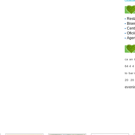
Rest
Biser
Cent
Ofici
Agent
ca an t
64 4 4
to bar
20 20
eveni