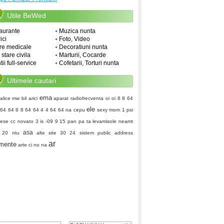
Utile BeWed
aurante
Muzica nunta
ici
Foto, Video
re medicale
Decoratiuni nunta
i stare civila
Marturii, Cocarde
ii full-service
Cofetarii, Torturi nunta
Ultimele cautari
ema
alice
mw bil
arici
aparat radiofrecventa
oi oi
8 8 64
ele
 64 64 8 8 64 64 4 4 64 64
na cepu
sexy mom
1 psi
rese
cc
novato
3 is
-09
9 15
pan pa ta
levamisole
neamt
asa
 20
ntu
alte site
30 24
sistem public address
ar
mente
arte ci
no na