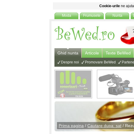
Cookie-urile
ne ajuta 
Moda
Frumusete
Nunta
Ghid nunta
Articole
Texte BeWed
Despre noi
Promovare BeWed
Partene
Prima pagina
/
Cautare dupa: sat
/ Rezu