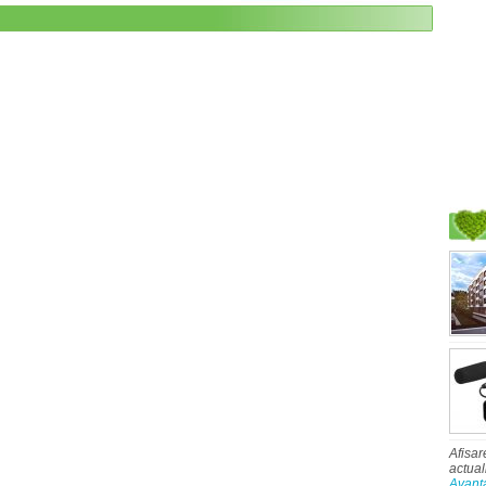
Afisar
actual
Avant