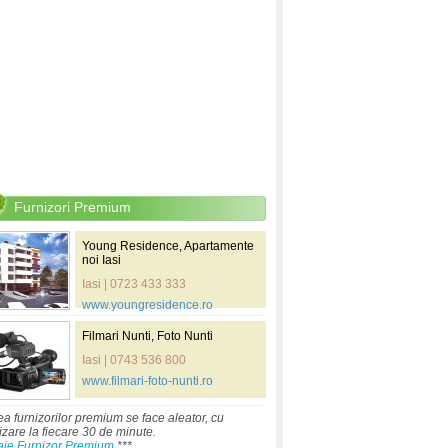
Furnizori Premium
Young Residence, Apartamente
noi Iasi
Iasi | 0723 433 333
www.youngresidence.ro
Filmari Nunti, Foto Nunti
Iasi | 0743 536 800
www.filmari-foto-nunti.ro
ea furnizorilor premium se face aleator, cu
izare la fiecare 30 de minute.
aje Furnizor Premium
***