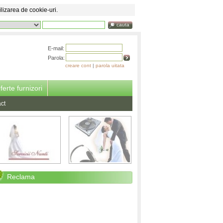
ilizarea de cookie-uri.
cauta
E-mail:
Parola:
creare cont
|
parola uitata
ferte furnizori
ct
Reclama