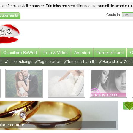
sa oferim serviciile noastre. Prin folosirea serviciilor noastre, sunteti de acord cu ut
Cauta in
Dupa nunta
Consiliere BeWed
Foto & Video
Anunturi
Furnizori nunti
O
ri
Link exchange
Tag-uri cautari
Termeni si conditii
Harta site
Conta
ltate cautare