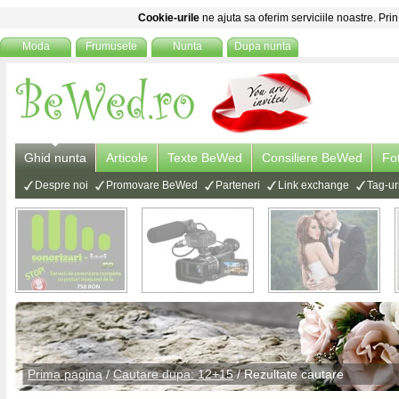
Cookie-urile
ne ajuta sa oferim serviciile noastre. Prin
Moda
Frumusete
Nunta
Dupa nunta
Ghid nunta
Articole
Texte BeWed
Consiliere BeWed
Fo
Despre noi
Promovare BeWed
Parteneri
Link exchange
Tag-ur
Prima pagina
/
Cautare dupa: 12+15
/ Rezultate cautare