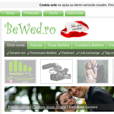
Cookie-urile
ne ajuta sa oferim serviciile noastre. Prin
Moda
Frumusete
Nunta
Dupa nunta
Ghid nunta
Articole
Texte BeWed
Consiliere BeWed
Fo
Despre noi
Promovare BeWed
Parteneri
Link exchange
Tag-ur
Prima pagina
/
Cautare dupa: cristal
/ Rezultate cautare