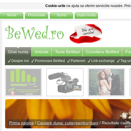
Cookie-urile
ne ajuta sa oferim serviciile noastre. Prin
Moda
Frumusete
Nunta
Dupa nunta
Ghid nunta
Articole
Texte BeWed
Consiliere BeWed
Fo
Despre noi
Promovare BeWed
Parteneri
Link exchange
Tag-ur
Prima pagina
/
Cautare dupa: cutie+pentru+bani
/ Rezultate cauta