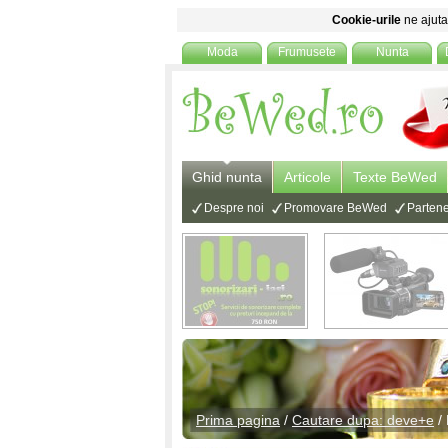
Cookie-urile
ne ajuta 
Moda
Frumusete
Nunta
Ghid nunta
Articole
Texte BeWed
Despre noi
Promovare BeWed
Partene
Prima pagina
/
Cautare dupa: deve+e
/ 