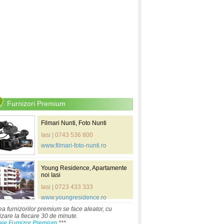
Furnizori Premium
Filmari Nunti, Foto Nunti
Iasi | 0743 536 800
www.filmari-foto-nunti.ro
Young Residence, Apartamente
noi Iasi
Iasi | 0723 433 333
www.youngresidence.ro
ea furnizorilor premium se face aleator, cu
izare la fiecare 30 de minute.
aje Furnizor Premium
***