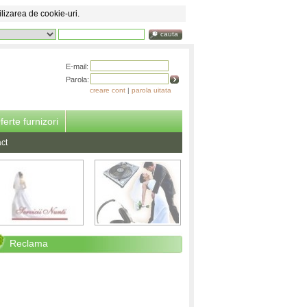
ilizarea de cookie-uri.
cauta
E-mail:
Parola:
creare cont
|
parola uitata
ferte furnizori
ct
Reclama