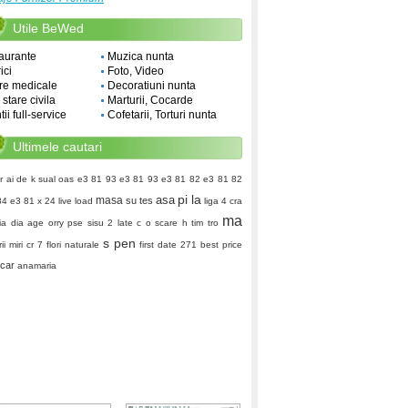
Utile BeWed
aurante
Muzica nunta
ici
Foto, Video
re medicale
Decoratiuni nunta
i stare civila
Marturii, Cocarde
ii full-service
Cofetarii, Torturi nunta
Ultimele cautari
r ai de k
sual
oas
e3 81 93 e3 81 93 e3 81 82 e3 81 82
pi la
asa
masa
su tes
84 e3 81
x 24
live load
liga 4
cra
ma
ia dia
age
orry
pse
sisu 2
late c o
scare h
tim tro
s pen
i miri
cr 7
flori naturale
first date 271
best price
 car
anamaria