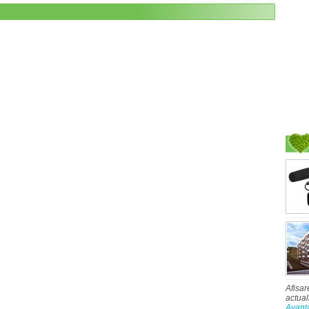
Afisar
actual
Avant