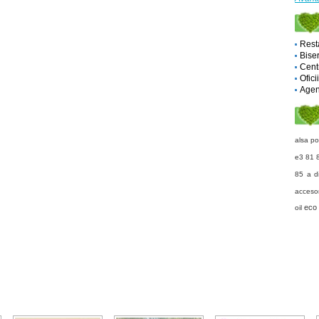
Rest
Biser
Cent
Ofici
Agent
alsa
po
e3 81 
85 a
d
accesori
eco
oil