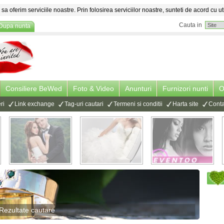
sa oferim serviciile noastre. Prin folosirea serviciilor noastre, sunteti de acord cu ut
Cauta in
Dupa nunta
Consiliere BeWed
Foto & Video
Anunturi
Furnizori nunti
O
ri
Link exchange
Tag-uri cautari
Termeni si conditii
Harta site
Conta
Rezultate cautare