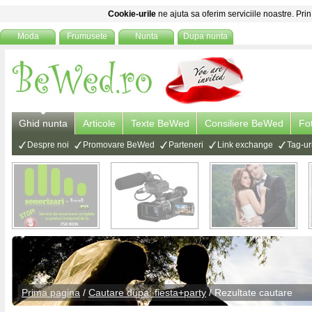
Cookie-urile
ne ajuta sa oferim serviciile noastre. Prin
Moda
Frumusete
Nunta
Dupa nunta
Ghid nunta
Articole
Texte BeWed
Consiliere BeWed
Fo
Despre noi
Promovare BeWed
Parteneri
Link exchange
Tag-ur
Prima pagina
/
Cautare dupa: fiesta+party
/ Rezultate cautare