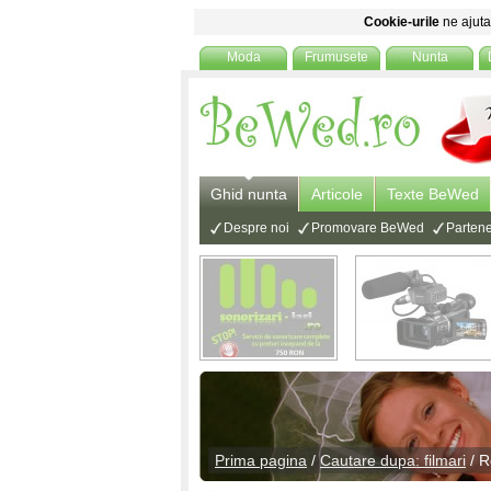
Cookie-urile
ne ajuta 
Moda
Frumusete
Nunta
Ghid nunta
Articole
Texte BeWed
Despre noi
Promovare BeWed
Partene
Prima pagina
/
Cautare dupa: filmari
/ R