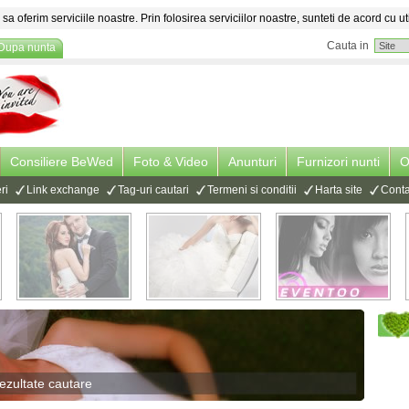
sa oferim serviciile noastre. Prin folosirea serviciilor noastre, sunteti de acord cu ut
Cauta in
Dupa nunta
Consiliere BeWed
Foto & Video
Anunturi
Furnizori nunti
O
ri
Link exchange
Tag-uri cautari
Termeni si conditii
Harta site
Conta
ezultate cautare