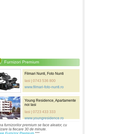
Furnizori Premium
Filmari Nunti, Foto Nunti
Iasi | 0743 536 800
www.filmari-foto-nunti.ro
Young Residence, Apartamente
noi Iasi
Iasi | 0723 433 333
www.youngresidence.ro
ea furnizorilor premium se face aleator, cu
izare la fiecare 30 de minute.
aje Furnizor Premium
***