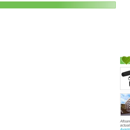
Afisar
actual
Avant