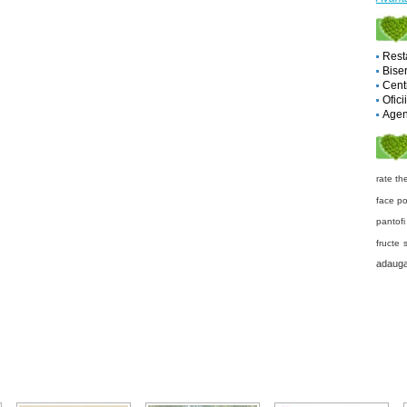
Rest
Biser
Cent
Ofici
Agent
rate th
face
po
pantof
fructe 
adaug