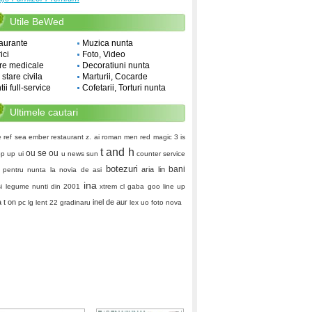
Utile BeWed
aurante
Muzica nunta
ici
Foto, Video
re medicale
Decoratiuni nunta
i stare civila
Marturii, Cocarde
ii full-service
Cofetarii, Torturi nunta
Ultimele cautari
e ref
sea ember restaurant
z. ai
roman men
red magic 3
is
t and h
ou se ou
p up ui
u news sun
counter service
botezuri
bani
aria lin
i pentru nunta
la novia de asi
ina
si legume
nunti din 2001
xtrem cl
gaba goo
line up
a
t on
inel de aur
pc lg
lent 22
gradinaru
lex uo
foto nova