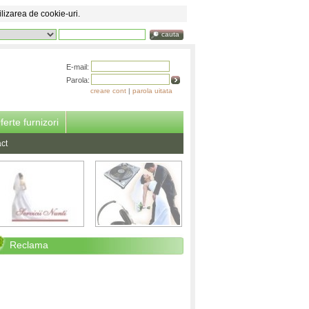
ilizarea de cookie-uri.
cauta
E-mail:
Parola:
creare cont
|
parola uitata
ferte furnizori
ct
Reclama