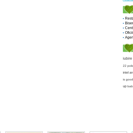
Rest
Biser
Cent
Ofici
Agent
iubire
22
pol
intel a
is goo
up
baby