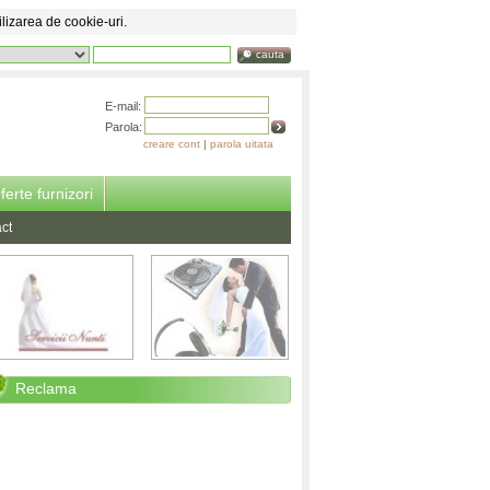
ilizarea de cookie-uri.
cauta
E-mail:
Parola:
creare cont
|
parola uitata
ferte furnizori
ct
Reclama