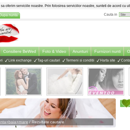
sa oferim serviciile noastre. Prin folosirea serviciilor noastre, sunteti de acord cu ut
Cauta in
Dupa nunta
Consiliere BeWed
Foto & Video
Anunturi
Furnizori nunti
O
ri
Link exchange
Tag-uri cautari
Termeni si conditii
Harta site
Conta
nunta+baia+mare
/ Rezultate cautare