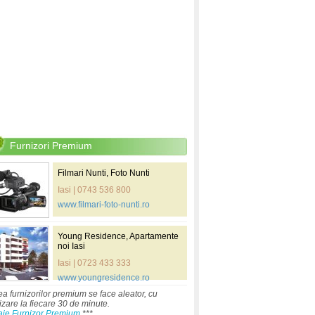
Furnizori Premium
Filmari Nunti, Foto Nunti
Iasi | 0743 536 800
www.filmari-foto-nunti.ro
Young Residence, Apartamente
noi Iasi
Iasi | 0723 433 333
www.youngresidence.ro
ea furnizorilor premium se face aleator, cu
izare la fiecare 30 de minute.
aje Furnizor Premium
***