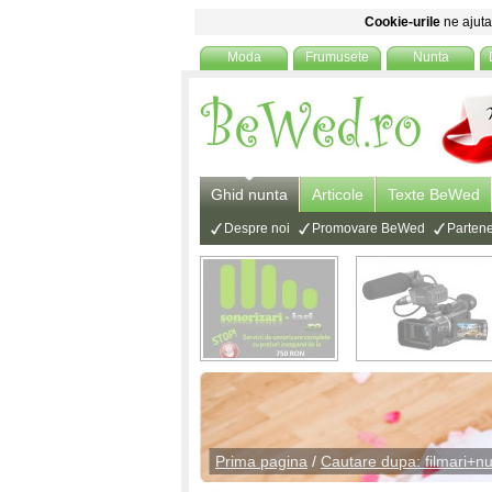
Cookie-urile
ne ajuta 
Moda
Frumusete
Nunta
Ghid nunta
Articole
Texte BeWed
Despre noi
Promovare BeWed
Partene
Prima pagina
/
Cautare dupa: filmari+