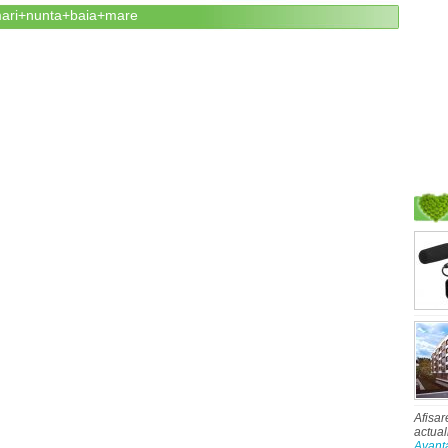
lmari+nunta+baia+mare
Afisar
actual
Avant