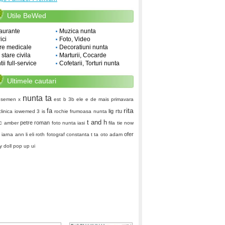
Utile BeWed
aurante
Muzica nunta
ici
Foto, Video
re medicale
Decoratiuni nunta
i stare civila
Marturii, Cocarde
ii full-service
Cofetarii, Torturi nunta
Ultimele cautari
nunta ta
semen x
est
b 3b
ele e de mais
primavara
rita
fa
lig
rtu
iclinica iowemed
3 is
rochie frumoasa nunta
t and h
rc
petre roman
amber
foto nunta iasi
fila tie
now
ofer
d
iarna
ann li
eli roth
fotograf constanta
t ta
oto adam
 doll
pop up ui