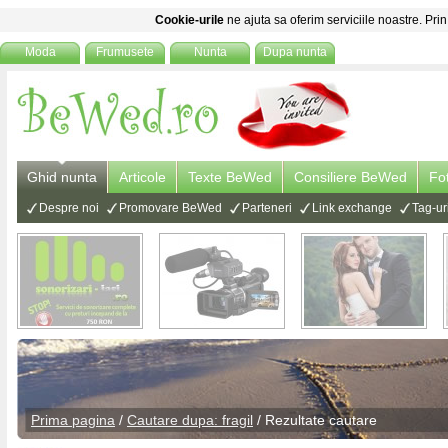
Cookie-urile
ne ajuta sa oferim serviciile noastre. Prin
Moda
Frumusete
Nunta
Dupa nunta
Ghid nunta
Articole
Texte BeWed
Consiliere BeWed
Fo
Despre noi
Promovare BeWed
Parteneri
Link exchange
Tag-ur
Prima pagina
/
Cautare dupa: fragil
/ Rezultate cautare