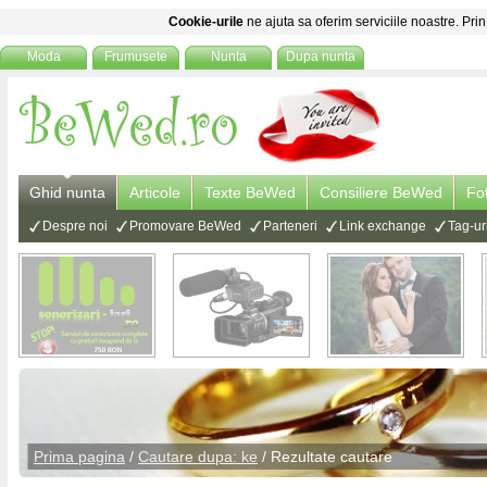
Cookie-urile
ne ajuta sa oferim serviciile noastre. Prin
Moda
Frumusete
Nunta
Dupa nunta
Ghid nunta
Articole
Texte BeWed
Consiliere BeWed
Fo
Despre noi
Promovare BeWed
Parteneri
Link exchange
Tag-ur
Prima pagina
/
Cautare dupa: ke
/ Rezultate cautare