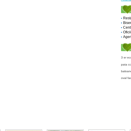
Rest
Biser
Cent
Ofici
Agent
3 er
ec
pata
c
baloan
oval f