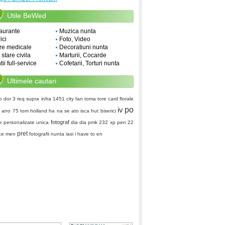
Utile BeWed
aurante
Muzica nunta
ici
Foto, Video
re medicale
Decoratiuni nunta
i stare civila
Marturii, Cocarde
ii full-service
Cofetarii, Torturi nunta
Ultimele cautari
o dor 3
req
supra infra
1451
city fan
toma
tore card
florale
iv
po
c
ano 75
tom holland
ha na se
ato isca
hut
biserici
fotograf
e personalizate
unica
dia dia
pmk 232
xp pen 22
pret
ace men
fotografii nunta iasi
i have to
en