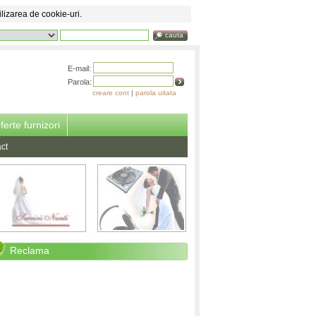
ilizarea de cookie-uri.
cauta
E-mail:
Parola:
creare cont
|
parola uitata
ferte furnizori
ct
Reclama