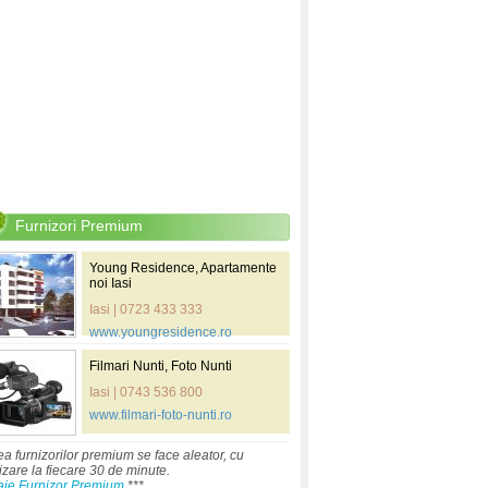
Furnizori Premium
Young Residence, Apartamente
noi Iasi
Iasi | 0723 433 333
www.youngresidence.ro
Filmari Nunti, Foto Nunti
Iasi | 0743 536 800
www.filmari-foto-nunti.ro
ea furnizorilor premium se face aleator, cu
izare la fiecare 30 de minute.
aje Furnizor Premium
***