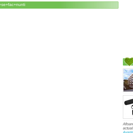
+se+fac+nunti
Afisar
actual
Avant