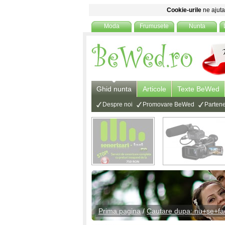
Cookie-urile
ne ajuta 
Moda
Frumusete
Nunta
Ghid nunta
Articole
Texte BeWed
Despre noi
Promovare BeWed
Partene
Prima pagina
/
Cautare dupa: nu+se+fa