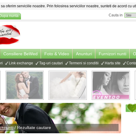
sa oferim serviciile noastre. Prin folosirea serviciilor noastre, sunteti de acord cu ut
Cauta in
Dupa nunta
Consiliere BeWed
Foto & Video
Anunturi
Furnizori nunti
O
ri
Link exchange
Tag-uri cautari
Termeni si conditii
Harta site
Conta
c+nunti
/ Rezultate cautare