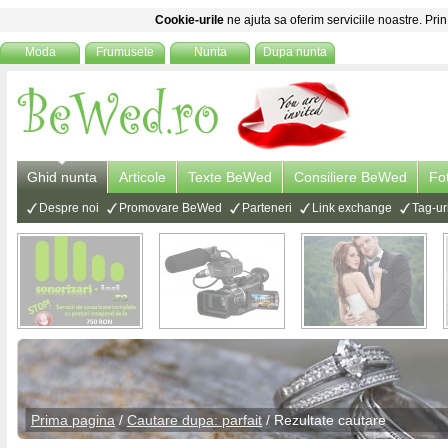
Cookie-urile
ne ajuta sa oferim serviciile noastre. Prin
Moda
Frumusete
Nunta
Dupa nunta
Ghid nunta
Articole
Texte BeWed
Consiliere BeWed
Fo
Despre noi
Promovare BeWed
Parteneri
Link exchange
Tag-ur
Prima pagina
/
Cautare dupa: parfait
/ Rezultate cautare