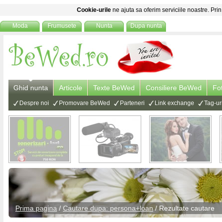
Cookie-urile
ne ajuta sa oferim serviciile noastre. Prin
Moda
Frumusete
Nunta
Dupa nunta
Ghid nunta
Articole
Texte BeWed
Consiliere BeWed
Fo
Despre noi
Promovare BeWed
Parteneri
Link exchange
Tag-ur
Prima pagina
/
Cautare dupa: persona+loan
/ Rezultate cautare