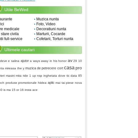
Utile BeWed
aurante
Muzica nunta
ici
Foto, Video
re medicale
Decoratiuni nunta
i stare civila
Marturii, Cocarde
ii full-service
Cofetarii, Torturi nunta
Ultimele cautari
av
ajutor
deve e
salina
a ways away
in his honor
29 10
casa
pro
muzica de petrecere
cort
nta mireasa
the y
rieri masini
mita
ride 1 up
nsp
inghetata
dove
tic data
85
aplic
nch
produse promotionale hiidea
mai tai
piese
nova
40
is ma 15 or 16
insta ace