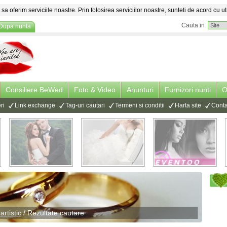
sa oferim serviciile noastre. Prin folosirea serviciilor noastre, sunteti de acord cu ut
Cauta in
Dupa nunta
Consiliere BeWed
Foto & Video
Anunturi
Furnizori nunti
O
ri
Link exchange
Tag-uri cautari
Termeni si conditii
Harta site
Conta
rtistic
/ Rezultate cautare