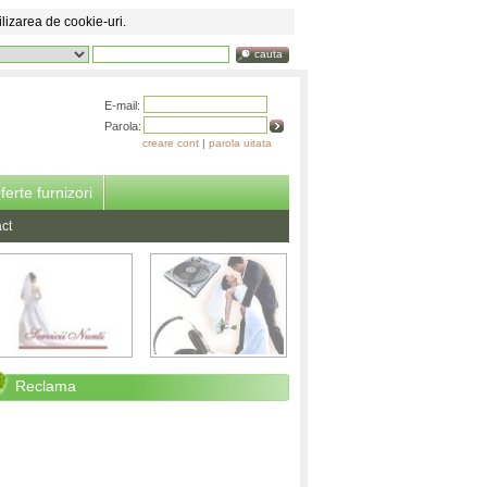
ilizarea de cookie-uri.
cauta
E-mail:
Parola:
creare cont
|
parola uitata
ferte furnizori
ct
Reclama