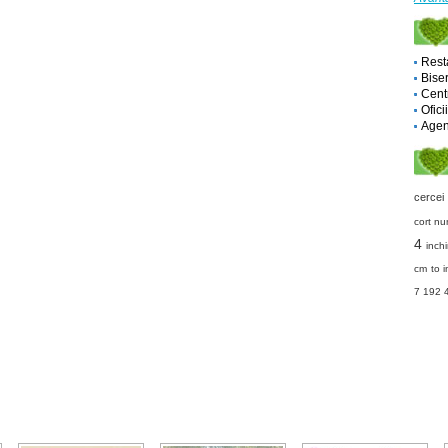
Rest
Biser
Cent
Ofici
Agent
cercei
cort nu
4
inchi
cm to i
7
192 