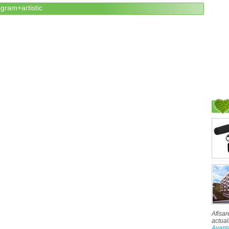
gram+artistic
Afisar
actual
Avant