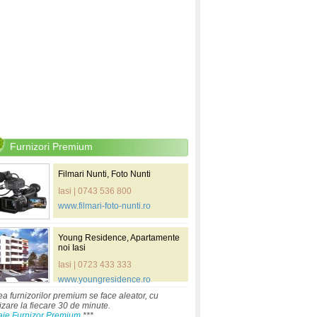
Furnizori Premium
Filmari Nunti, Foto Nunti
Iasi | 0743 536 800
www.filmari-foto-nunti.ro
Young Residence, Apartamente
noi Iasi
Iasi | 0723 433 333
www.youngresidence.ro
ea furnizorilor premium se face aleator, cu
izare la fiecare 30 de minute.
aje Furnizor Premium
***