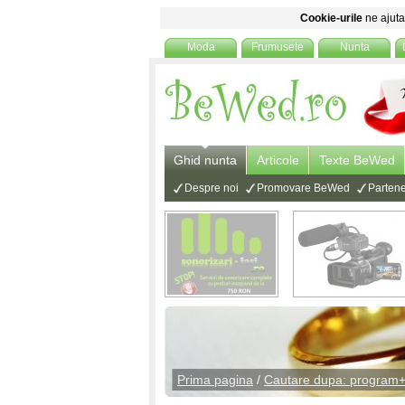
Cookie-urile
ne ajuta 
Moda
Frumusete
Nunta
Ghid nunta
Articole
Texte BeWed
Despre noi
Promovare BeWed
Partene
Prima pagina
/
Cautare dupa: program+a