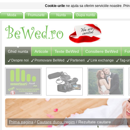
Cookie-urile
ne ajuta sa oferim serviciile noastre. Prin
Moda
Frumusete
Nunta
Dupa nunta
Ghid nunta
Articole
Texte BeWed
Consiliere BeWed
Fo
Despre noi
Promovare BeWed
Parteneri
Link exchange
Tag-ur
Prima pagina
/
Cautare dupa: regim
/ Rezultate cautare