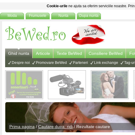
Cookie-urile
ne ajuta sa oferim serviciile noastre. Prin
Moda
Frumusete
Nunta
Dupa nunta
Ghid nunta
Articole
Texte BeWed
Consiliere BeWed
Fo
Despre noi
Promovare BeWed
Parteneri
Link exchange
Tag-ur
Prima pagina
/
Cautare dupa: ridi
/ Rezultate cautare