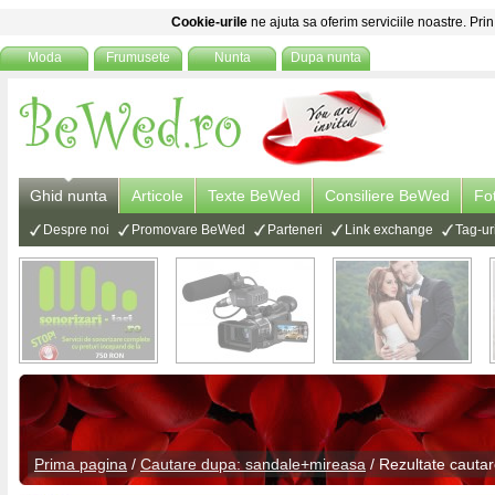
Cookie-urile
ne ajuta sa oferim serviciile noastre. Prin
Moda
Frumusete
Nunta
Dupa nunta
Ghid nunta
Articole
Texte BeWed
Consiliere BeWed
Fo
Despre noi
Promovare BeWed
Parteneri
Link exchange
Tag-ur
Prima pagina
/
Cautare dupa: sandale+mireasa
/ Rezultate cauta