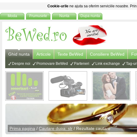
Cookie-urile
ne ajuta sa oferim serviciile noastre. Prin
Moda
Frumusete
Nunta
Dupa nunta
Ghid nunta
Articole
Texte BeWed
Consiliere BeWed
Fo
Despre noi
Promovare BeWed
Parteneri
Link exchange
Tag-ur
Prima pagina
/
Cautare dupa: slr
/ Rezultate cautare