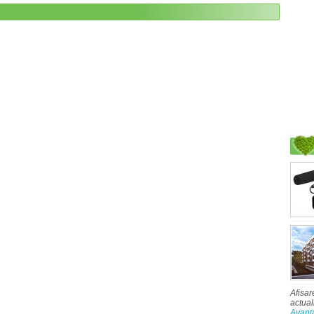
Afisar
actual
Avant