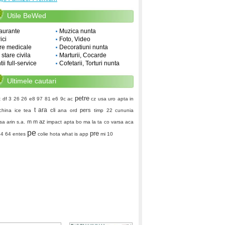
Utile BeWed
aurante
Muzica nunta
ici
Foto, Video
re medicale
Decoratiuni nunta
i stare civila
Marturii, Cocarde
ii full-service
Cofetarii, Torturi nunta
Ultimele cautari
petre
t
df
3 26 26
e8 97 81 e6 9c ac
cz usa
uro
apta
in
t ara
cli
pers
china ice tea
ana ord
timp 22
cununia
m m az
asa
arin s.a.
impact apta
bo ma la ta co
varsa
aca
pe
pre
64 64
entes
colie
hota
what is app
mi 10