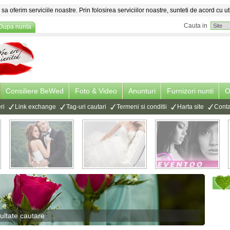
sa oferim serviciile noastre. Prin folosirea serviciilor noastre, sunteti de acord cu ut
Cauta in
Dupa nunta
Consiliere BeWed
Foto & Video
Anunturi
Furnizori nunti
O
ri
Link exchange
Tag-uri cautari
Termeni si conditii
Harta site
Conta
ultate cautare