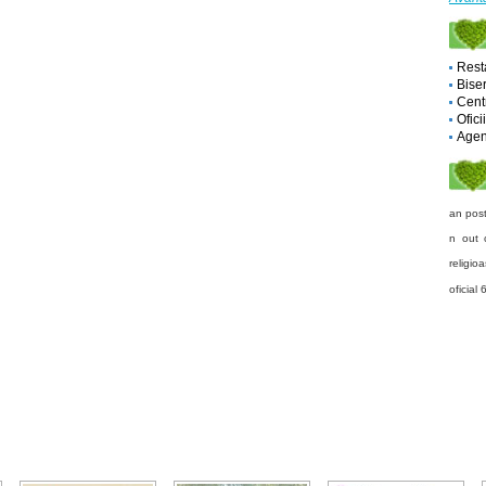
Rest
Biser
Cent
Ofici
Agent
an pos
n out
religio
oficial