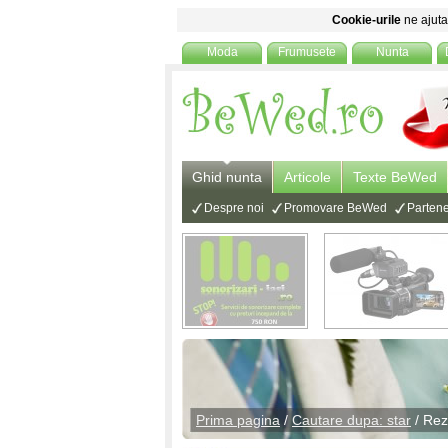
Cookie-urile
ne ajuta 
Moda
Frumusete
Nunta
Ghid nunta
Articole
Texte BeWed
Despre noi
Promovare BeWed
Partene
Prima pagina
/
Cautare dupa: star
/ Rez