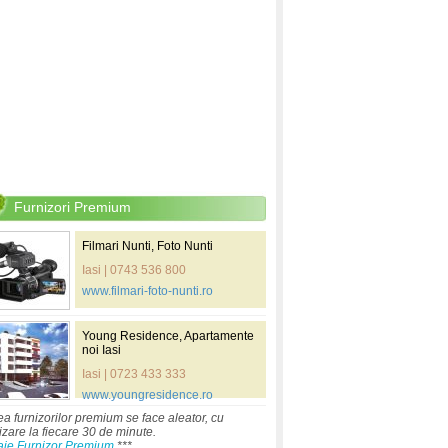
Furnizori Premium
Filmari Nunti, Foto Nunti
Iasi | 0743 536 800
www.filmari-foto-nunti.ro
Young Residence, Apartamente
noi Iasi
Iasi | 0723 433 333
www.youngresidence.ro
ea furnizorilor premium se face aleator, cu
izare la fiecare 30 de minute.
aje Furnizor Premium
***