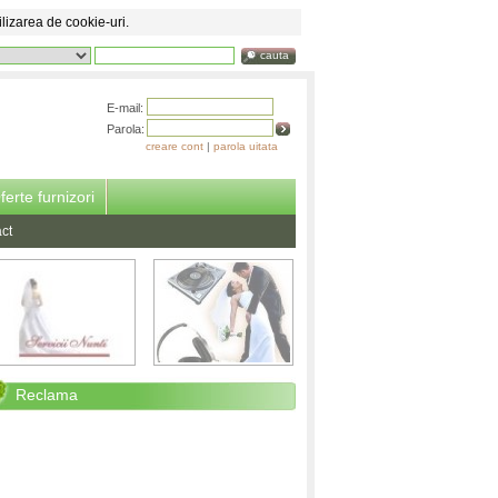
ilizarea de cookie-uri.
cauta
E-mail:
Parola:
creare cont
|
parola uitata
ferte furnizori
ct
Reclama