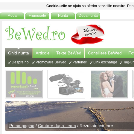
Cookie-urile
ne ajuta sa oferim serviciile noastre. Prin
Moda
Frumusete
Nunta
Dupa nunta
Ghid nunta
Articole
Texte BeWed
Consiliere BeWed
Fo
Despre noi
Promovare BeWed
Parteneri
Link exchange
Tag-ur
Prima pagina
/
Cautare dupa: team
/ Rezultate cautare