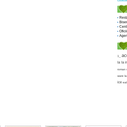
Rest
Biser
Cent
Ofici
Agent
ac
1_
la la
i
roman
ware
l
ice
eal