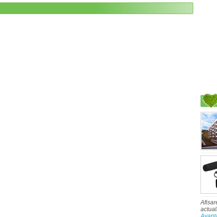
Afisar
actual
Avant