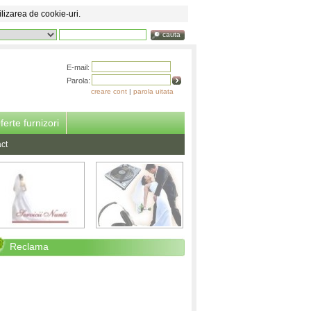
ilizarea de cookie-uri.
cauta
E-mail:
Parola:
creare cont
|
parola uitata
ferte furnizori
ct
Reclama