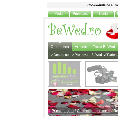
Cookie-urile
ne ajuta 
Moda
Frumusete
Nunta
Ghid nunta
Articole
Texte BeWed
Despre noi
Promovare BeWed
Partene
Prima pagina
/
Cautare dupa: ten+t
/ Re