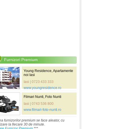
Furnizori Premium
Young Residence, Apartamente
noi Iasi
Iasi | 0723 433 333
www.youngresidence.ro
Filmari Nunti, Foto Nunti
Iasi | 0743 536 800
www.filmari-foto-nunti.ro
ea furnizorilor premium se face aleator, cu
izare la fiecare 30 de minute.
aje Furnizor Premium
***