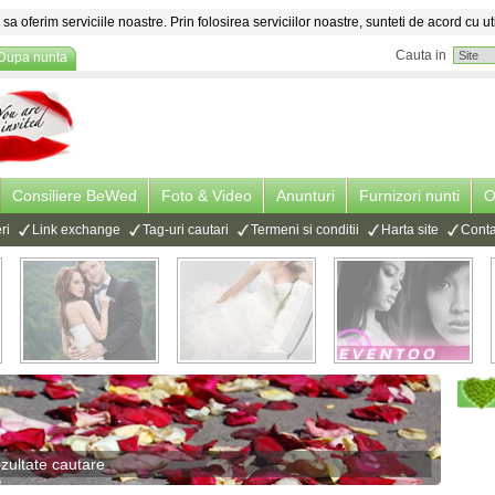
sa oferim serviciile noastre. Prin folosirea serviciilor noastre, sunteti de acord cu ut
Cauta in
Dupa nunta
Consiliere BeWed
Foto & Video
Anunturi
Furnizori nunti
O
ri
Link exchange
Tag-uri cautari
Termeni si conditii
Harta site
Conta
zultate cautare