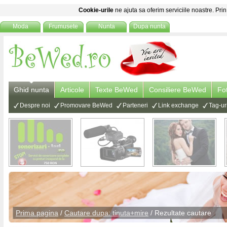
Cookie-urile
ne ajuta sa oferim serviciile noastre. Prin
Moda
Frumusete
Nunta
Dupa nunta
Ghid nunta
Articole
Texte BeWed
Consiliere BeWed
Fo
Despre noi
Promovare BeWed
Parteneri
Link exchange
Tag-ur
Prima pagina
/
Cautare dupa: tinuta+mire
/ Rezultate cautare