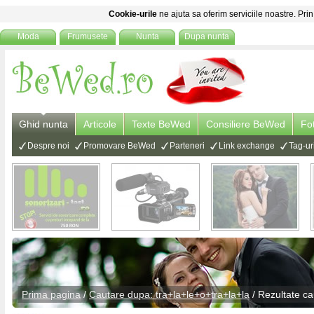
Cookie-urile
ne ajuta sa oferim serviciile noastre. Prin
Moda
Frumusete
Nunta
Dupa nunta
Ghid nunta
Articole
Texte BeWed
Consiliere BeWed
Fo
Despre noi
Promovare BeWed
Parteneri
Link exchange
Tag-ur
Prima pagina
/
Cautare dupa: tra+la+le+o+tra+la+la
/ Rezultate ca