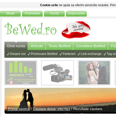
Cookie-urile
ne ajuta sa oferim serviciile noastre. Prin
Moda
Frumusete
Nunta
Dupa nunta
Ghid nunta
Articole
Texte BeWed
Consiliere BeWed
Fo
Despre noi
Promovare BeWed
Parteneri
Link exchange
Tag-ur
Prima pagina
/
Cautare dupa: vita+tez
/ Rezultate cautare