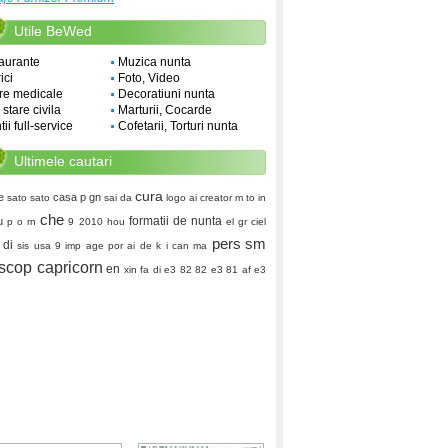
Utile BeWed
aurante
Muzica nunta
ici
Foto, Video
re medicale
Decoratiuni nunta
i stare civila
Marturii, Cocarde
ii full-service
Cofetarii, Torturi nunta
Ultimele cautari
cura
e
casa p
gn
sato sato
sai da
logo ai creator
m to in
che
formatii de nunta
u
p o rn
9 2010
hou
el gr
ciel
pers
sm
di
sis usa
9 imp
age
por ai de k
i can ma
scop capricorn
en
xin fa di
e3 82 82 e3 81 af e3