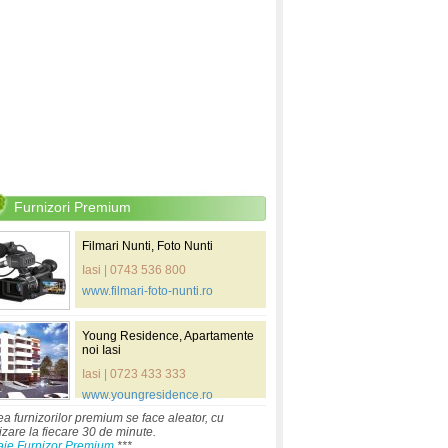
Furnizori Premium
Filmari Nunti, Foto Nunti
Iasi | 0743 536 800
www.filmari-foto-nunti.ro
Young Residence, Apartamente
noi Iasi
Iasi | 0723 433 333
www.youngresidence.ro
ea furnizorilor premium se face aleator, cu
izare la fiecare 30 de minute.
aje Furnizor Premium
***