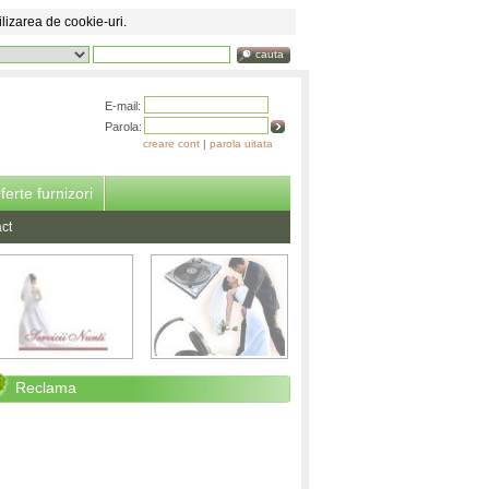
ilizarea de cookie-uri.
cauta
E-mail:
Parola:
creare cont
|
parola uitata
ferte furnizori
ct
Reclama