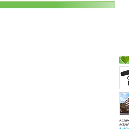
Afisar
actual
Avant