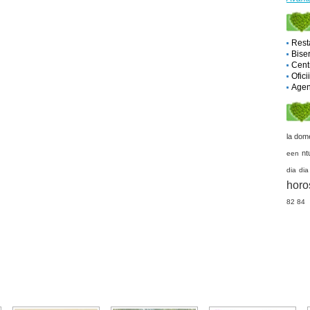
Rest
Biser
Cent
Ofici
Agent
la dom
nt
een
dia dia
horo
82 84