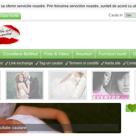
sa oferim serviciile noastre. Prin folosirea serviciilor noastre, sunteti de acord cu ut
Cauta in
Dupa nunta
Consiliere BeWed
Foto & Video
Anunturi
Furnizori nunti
O
ri
Link exchange
Tag-uri cautari
Termeni si conditii
Harta site
Conta
ultate cautare