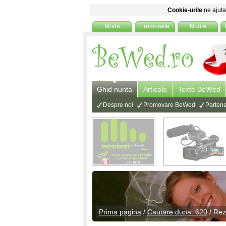
Cookie-urile
ne ajuta 
Moda
Frumusete
Nunta
Ghid nunta
Articole
Texte BeWed
Despre noi
Promovare BeWed
Partene
Prima pagina
/
Cautare dupa: 620
/ Rez