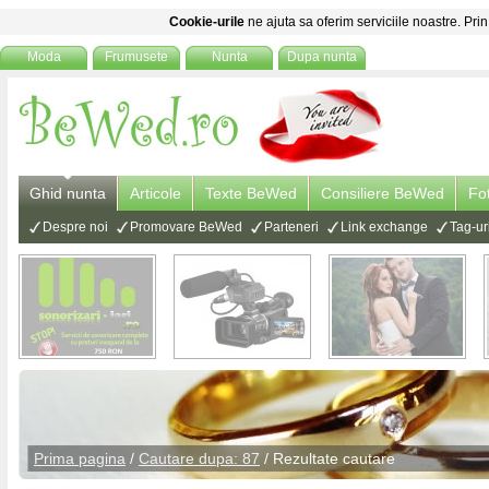
Cookie-urile
ne ajuta sa oferim serviciile noastre. Prin
Moda
Frumusete
Nunta
Dupa nunta
Ghid nunta
Articole
Texte BeWed
Consiliere BeWed
Fo
Despre noi
Promovare BeWed
Parteneri
Link exchange
Tag-ur
Prima pagina
/
Cautare dupa: 87
/ Rezultate cautare