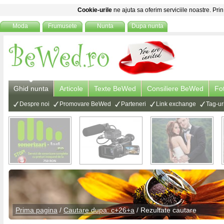
Cookie-urile
ne ajuta sa oferim serviciile noastre. Prin
Moda
Frumusete
Nunta
Dupa nunta
Ghid nunta
Articole
Texte BeWed
Consiliere BeWed
Fo
Despre noi
Promovare BeWed
Parteneri
Link exchange
Tag-ur
Prima pagina
/
Cautare dupa: c+26+a
/ Rezultate cautare