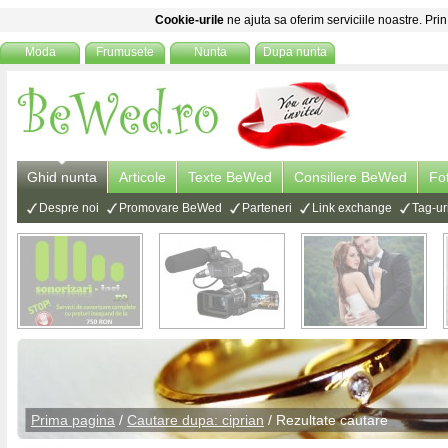
Cookie-urile
ne ajuta sa oferim serviciile noastre. Prin
Moda
Frumusete
Nunta
Dupa nunta
Ghid nunta
Articole
Texte BeWed
Consiliere BeWed
Fo
Despre noi
Promovare BeWed
Parteneri
Link exchange
Tag-ur
Prima pagina
/
Cautare dupa: ciprian
/ Rezultate cautare