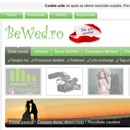
Cookie-urile
ne ajuta sa oferim serviciile noastre. Prin
Moda
Frumusete
Nunta
Dupa nunta
Ghid nunta
Articole
Texte BeWed
Consiliere BeWed
Fo
Despre noi
Promovare BeWed
Parteneri
Link exchange
Tag-ur
Prima pagina
/
Cautare dupa: deep+river
/ Rezultate cautare