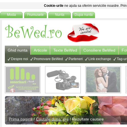
Cookie-urile
ne ajuta sa oferim serviciile noastre. Prin
Moda
Frumusete
Nunta
Dupa nunta
Ghid nunta
Articole
Texte BeWed
Consiliere BeWed
Fo
Despre noi
Promovare BeWed
Parteneri
Link exchange
Tag-ur
Prima pagina
/
Cautare dupa: ji+ji
/ Rezultate cautare