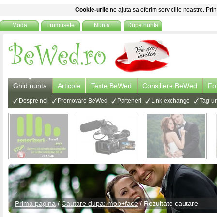
Cookie-urile
ne ajuta sa oferim serviciile noastre. Prin
Moda
Frumusete
Nunta
Dupa nunta
Ghid nunta
Articole
Texte BeWed
Consiliere BeWed
Fo
Despre noi
Promovare BeWed
Parteneri
Link exchange
Tag-ur
Prima pagina
/
Cautare dupa: mob+face
/ Rezultate cautare